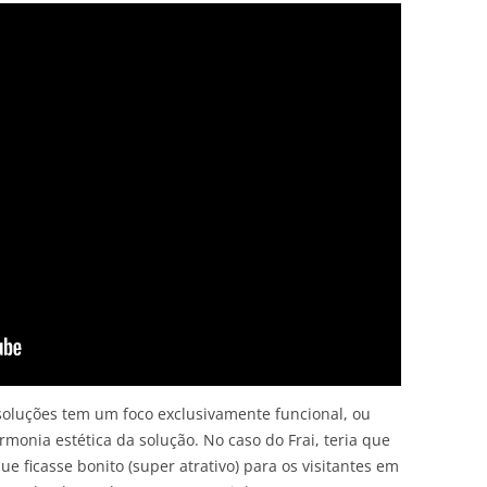
oluções tem um foco exclusivamente funcional, ou
monia estética da solução. No caso do Frai, teria que
 ficasse bonito (super atrativo) para os visitantes em