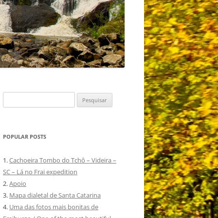
Pesquisar
por:
POPULAR POSTS
1.
Cachoeira Tombo do Tchô – Videira –
SC – Lá no Frai expedition
2.
Apoio
3.
Mapa dialetal de Santa Catarina
4.
Uma das fotos mais bonitas de