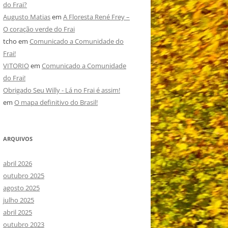
do Frai?
Augusto Matias
em
A Floresta René Frey –
O coração verde do Frai
tcho
em
Comunicado a Comunidade do
Frai!
VITORIO
em
Comunicado a Comunidade
do Frai!
Obrigado Seu Willy - Lá no Frai é assim!
em
O mapa definitivo do Brasil!
ARQUIVOS
abril 2026
outubro 2025
agosto 2025
julho 2025
abril 2025
outubro 2023