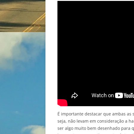
É importante destacar que ambas as s
seja, não levam em consideração a har
ser algo muito bem desenhado para que