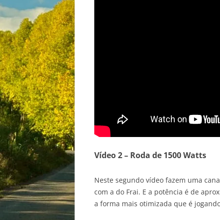
Vídeo 2 – Roda de 1500 Watts
Neste segundo vídeo fazem uma cana
com a do Frai. E a potência é de apr
a forma mais otimizada que é jogando