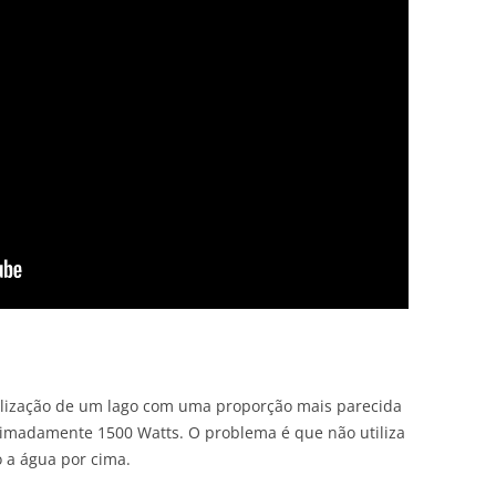
lização de um lago com uma proporção mais parecida
oximadamente 1500 Watts. O problema é que não utiliza
 a água por cima.