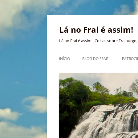
Pular
para
o
Lá no Frai é assim!
conteúdo
Lá no Frai é assim…Coisas sobre Fraiburgo, 
INÍCIO
BLOG DO FRAI?
PATROCI