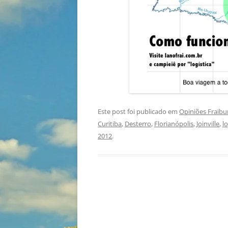
Este post foi publicado em
Opiniões Fraib
Curitiba
,
Desterro
,
Florianópolis
,
Joinville
,
lo
2012
.