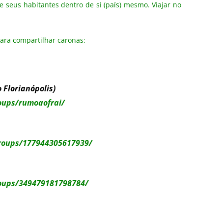
 seus habitantes dentro de si (país) mesmo. Viajar no
para compartilhar caronas:
 Florianópolis)
oups/rumoaofrai/
roups/177944305617939/
oups/349479181798784/