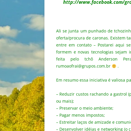
http://www.facebook.com/gr
Ali se junta um punhado de tchozin
oferta/procura de caronas. Existem t
entre em contato – Postarei aqui se
formem e novas tecnologias sejam in
feita pelo tchô Anderson Per
rumoaofrai@grupos.com.br
.
Em resumo essa iniciativa é valiosa p
– Reduzir custos rachando a gastrol 
ou mais);
– Preservar o meio ambiente;
– Pagar menos impostos;
– Estreitar laços de amizade e comun
– Desenvolver idéias e networking (o ca