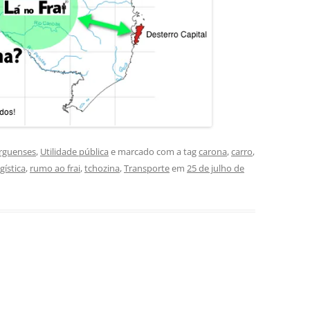
urguenses
,
Utilidade pública
e marcado com a tag
carona
,
carro
,
gística
,
rumo ao frai
,
tchozina
,
Transporte
em
25 de julho de