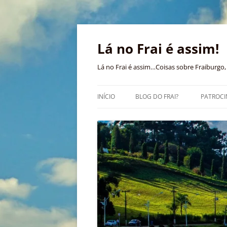
Pular
para
o
Lá no Frai é assim!
conteúdo
Lá no Frai é assim…Coisas sobre Fraiburgo, 
INÍCIO
BLOG DO FRAI?
PATROCI