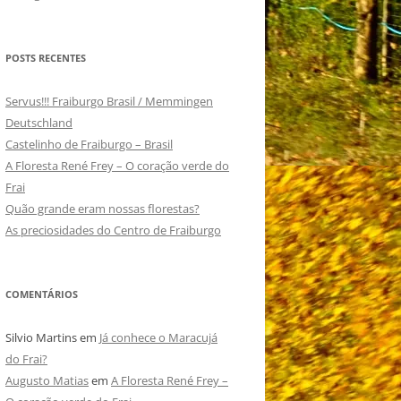
POSTS RECENTES
Servus!!! Fraiburgo Brasil / Memmingen
Deutschland
Castelinho de Fraiburgo – Brasil
A Floresta René Frey – O coração verde do
Frai
Quão grande eram nossas florestas?
As preciosidades do Centro de Fraiburgo
COMENTÁRIOS
Silvio Martins
em
Já conhece o Maracujá
do Frai?
Augusto Matias
em
A Floresta René Frey –