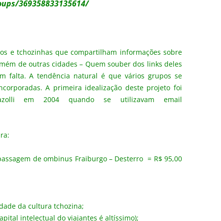
oups/369358833135614/
hos e tchozinhas que compartilham informações sobre
amém de outras cidades – Quem souber dos links deles
m falta. A tendência natural é que vários grupos se
corporadas. A primeira idealização deste projeto foi
azolli em 2004 quando se utilizavam email
ara:
(passagem de ombinus Fraiburgo – Desterro = R$ 95,00
idade da cultura tchozina;
pital intelectual do viajantes é altíssimo);