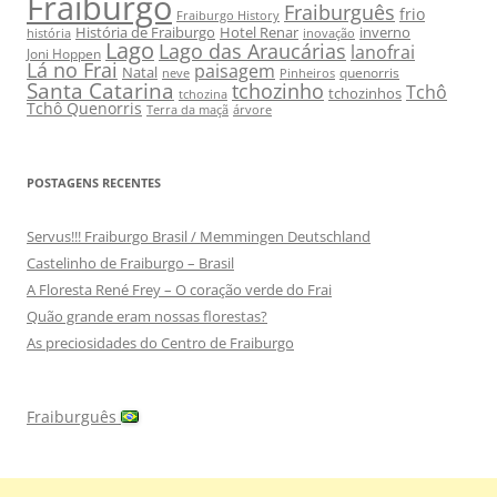
Fraiburgo
Fraiburguês
frio
Fraiburgo History
História de Fraiburgo
Hotel Renar
inverno
história
inovação
Lago
Lago das Araucárias
lanofrai
Joni Hoppen
Lá no Frai
paisagem
Natal
quenorris
neve
Pinheiros
Santa Catarina
tchozinho
Tchô
tchozinhos
tchozina
Tchô Quenorris
Terra da maçã
árvore
POSTAGENS RECENTES
Servus!!! Fraiburgo Brasil / Memmingen Deutschland
Castelinho de Fraiburgo – Brasil
A Floresta René Frey – O coração verde do Frai
Quão grande eram nossas florestas?
As preciosidades do Centro de Fraiburgo
Fraiburguês