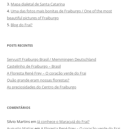
3.
Mapa dialetal de Santa Catarina
4.
Uma das fotos mais bonitas de Fraiburgo / One of the most
beautiful pictures of Fraiburgo
5.
Blog do Frai?
POSTS RECENTES
Servus!!! Fraiburgo Brasil / Memmingen Deutschland
Castelinho de Fraiburgo – Brasil
A Floresta René Frey – O coração verde do Frai
Quão grande eram nossas florestas?
As preciosidades do Centro de Fraiburgo
COMENTÁRIOS
Silvio Martins
em
Já conhece o Maracujá do Frai?
Augusto Matias
em
A Floresta René Frey – O coração verde do Frai