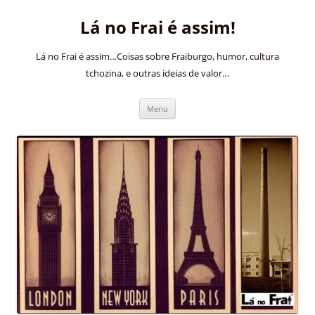
Pular
para
Lá no Frai é assim!
o
conteúdo
Lá no Frai é assim…Coisas sobre Fraiburgo, humor, cultura
tchozina, e outras ideias de valor…
Menu