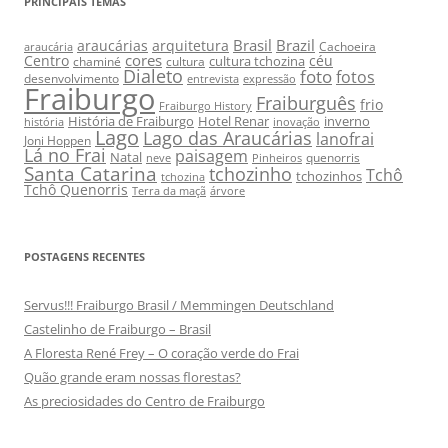
PRINCIPAIS TEMAS
Brasil
Brazil
araucárias
arquitetura
Cachoeira
araucária
cores
Centro
céu
cultura tchozina
chaminé
cultura
Dialeto
foto
fotos
desenvolvimento
entrevista
expressão
Fraiburgo
Fraiburguês
frio
Fraiburgo History
História de Fraiburgo
Hotel Renar
inverno
história
inovação
Lago
Lago das Araucárias
lanofrai
Joni Hoppen
Lá no Frai
paisagem
Natal
quenorris
neve
Pinheiros
Santa Catarina
tchozinho
Tchô
tchozinhos
tchozina
Tchô Quenorris
Terra da maçã
árvore
POSTAGENS RECENTES
Servus!!! Fraiburgo Brasil / Memmingen Deutschland
Castelinho de Fraiburgo – Brasil
A Floresta René Frey – O coração verde do Frai
Quão grande eram nossas florestas?
As preciosidades do Centro de Fraiburgo