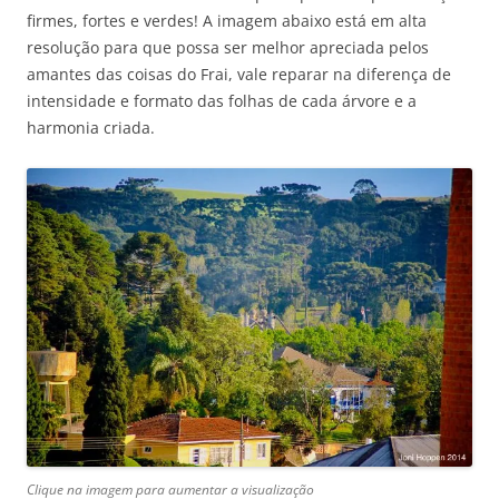
firmes, fortes e verdes! A imagem abaixo está em alta
resolução para que possa ser melhor apreciada pelos
amantes das coisas do Frai, vale reparar na diferença de
intensidade e formato das folhas de cada árvore e a
harmonia criada.
Clique na imagem para aumentar a visualização