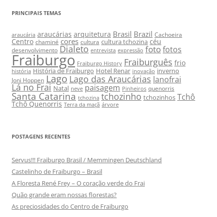
PRINCIPAIS TEMAS
Brasil
Brazil
araucárias
arquitetura
Cachoeira
araucária
cores
Centro
céu
cultura tchozina
chaminé
cultura
Dialeto
foto
fotos
desenvolvimento
entrevista
expressão
Fraiburgo
Fraiburguês
frio
Fraiburgo History
História de Fraiburgo
Hotel Renar
inverno
história
inovação
Lago
Lago das Araucárias
lanofrai
Joni Hoppen
Lá no Frai
paisagem
Natal
quenorris
neve
Pinheiros
Santa Catarina
tchozinho
Tchô
tchozinhos
tchozina
Tchô Quenorris
Terra da maçã
árvore
POSTAGENS RECENTES
Servus!!! Fraiburgo Brasil / Memmingen Deutschland
Castelinho de Fraiburgo – Brasil
A Floresta René Frey – O coração verde do Frai
Quão grande eram nossas florestas?
As preciosidades do Centro de Fraiburgo