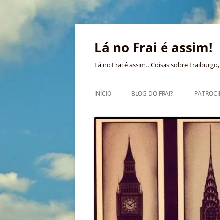
Pular
para
o
Lá no Frai é assim!
conteúdo
Lá no Frai é assim…Coisas sobre Fraiburgo, 
INÍCIO
BLOG DO FRAI?
PATROCI