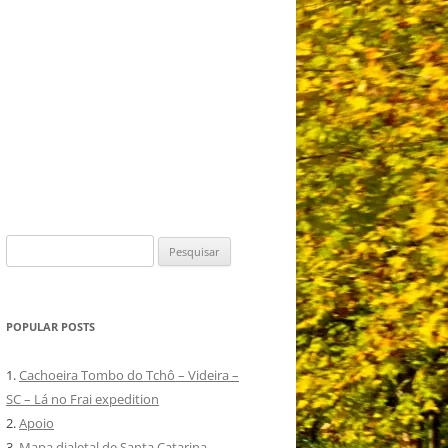
Pesquisar
por:
POPULAR POSTS
1.
Cachoeira Tombo do Tchô – Videira –
SC – Lá no Frai expedition
2.
Apoio
3.
Mapa dialetal de Santa Catarina