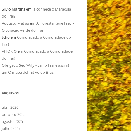
Silvio Martins
em
Já conhece o Maracujá
do Frai?
Augusto Matias
em
A Floresta René Frey –
O coração verde do Frai
tcho
em
Comunicado a Comunidade do
Frai!
VITORIO
em
Comunicado a Comunidade
do Frai!
Obrigado Seu Willy - Lá no Frai é assim!
em
O mapa definitivo do Brasil!
ARQUIVOS
abril 2026
outubro 2025
agosto 2025
julho 2025