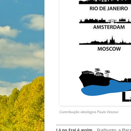
Contribuição ideológica Paulo Vescovi
__________________________________________
Lá no Frai é assim…
Fraiburgo, a Plac