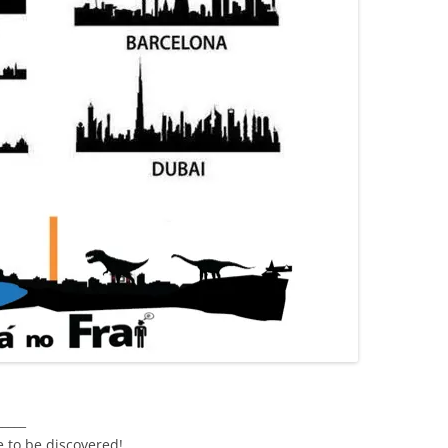
_____
e to be discovered!