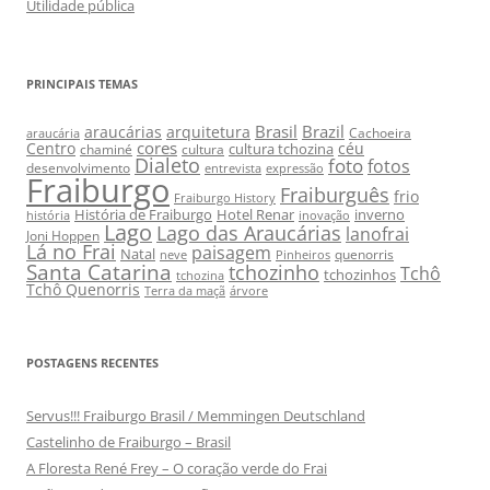
Utilidade pública
PRINCIPAIS TEMAS
Brasil
Brazil
araucárias
arquitetura
Cachoeira
araucária
cores
Centro
céu
cultura tchozina
chaminé
cultura
Dialeto
foto
fotos
desenvolvimento
entrevista
expressão
Fraiburgo
Fraiburguês
frio
Fraiburgo History
História de Fraiburgo
Hotel Renar
inverno
história
inovação
Lago
Lago das Araucárias
lanofrai
Joni Hoppen
Lá no Frai
paisagem
Natal
quenorris
neve
Pinheiros
Santa Catarina
tchozinho
Tchô
tchozinhos
tchozina
Tchô Quenorris
Terra da maçã
árvore
POSTAGENS RECENTES
Servus!!! Fraiburgo Brasil / Memmingen Deutschland
Castelinho de Fraiburgo – Brasil
A Floresta René Frey – O coração verde do Frai