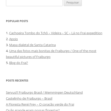
Pesquisar
por:
POPULAR POSTS
1.
Cachoeira Tombo do Tchô – Videira – SC – Lá no Frai expedition
2.
Apoio
3.
Mapa dialetal de Santa Catarina
4.
Uma das fotos mais bonitas de Fraiburgo / One of the most
beautiful pictures of Fraiburgo
5.
Blog do Frai?
POSTS RECENTES
Servus!!! Fraiburgo Brasil / Memmingen Deutschland
Castelinho de Fraiburgo – Brasil
A Floresta René Frey – O coração verde do Frai
Quão grande eram nossas florestas?