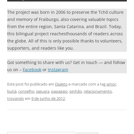
The project was born in 2006 to preserve the Tchô culture
and memory of Fraiburgo, also covering valuable topics
from the entire region, Santa Catarina, and Brazil. Today,
this bilingual project reachesthousands of readers across
the globe. All of this is only possible thanks to volunteers,
supporters, and readers like you.
Got something to share with us? Get in touch — and follow
us on –
Facebook
or
Instagram
Este post foi publicado em
Dialeto
e marcado com a tag
amor
,
butiá
,
conselho
,
jaguara
,
papagaio
,
pinhão
,
relacionamento
,
trovando
em
9 de junho de 2012
.