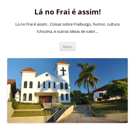
Pular
para
Lá no Frai é assim!
o
conteúdo
Lá no Frai é assim…Coisas sobre Fraiburgo, humor, cultura
tchozina, e outras ideias de valor…
Menu