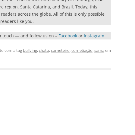
re region, Santa Catarina, and Brazil. Today, this
eaders across the globe. All of this is only possible
readers like you.
in touch — and follow us on –
Facebook
or
Instagram
do com a tag
bullying
,
chato
,
corneteiro
,
cornetiação
,
sarna
em