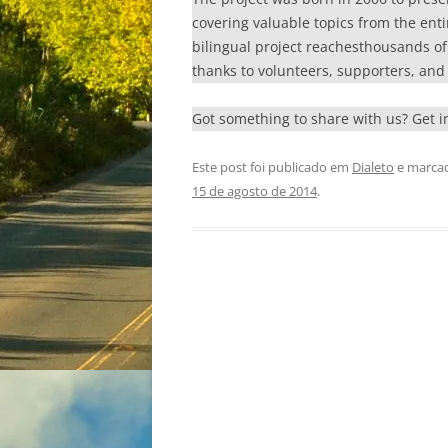
covering valuable topics from the enti
bilingual project reachesthousands of r
thanks to volunteers, supporters, and 
Got something to share with us? Get 
Este post foi publicado em
Dialeto
e marca
15 de agosto de 2014
.