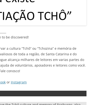
_____
e to be discovered!
var a cultura “Tchô” ou “Tchozina” e memória de
liosos de toda a região, de Santa Catarina e do
ingue alcança milhares de leitores em varias partes do
ajuda de voluntários, apoiadores e leitores como você.
Fale conosco!
book
or
Instagram
rve the Tchô culture and memory of Fraiburgo, also