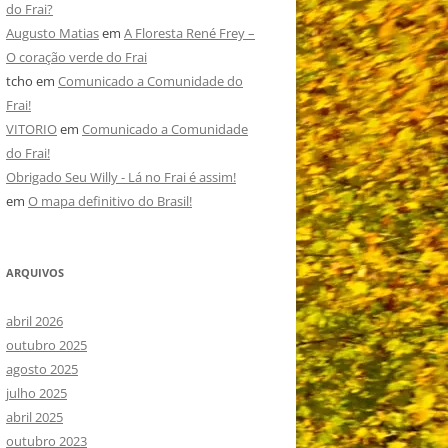
do Frai?
Augusto Matias
em
A Floresta René Frey –
O coração verde do Frai
tcho
em
Comunicado a Comunidade do
Frai!
VITORIO
em
Comunicado a Comunidade
do Frai!
Obrigado Seu Willy - Lá no Frai é assim!
em
O mapa definitivo do Brasil!
ARQUIVOS
abril 2026
outubro 2025
agosto 2025
julho 2025
abril 2025
outubro 2023