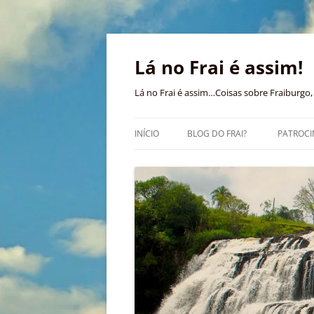
Pular
para
o
Lá no Frai é assim!
conteúdo
Lá no Frai é assim…Coisas sobre Fraiburgo, 
INÍCIO
BLOG DO FRAI?
PATROCI