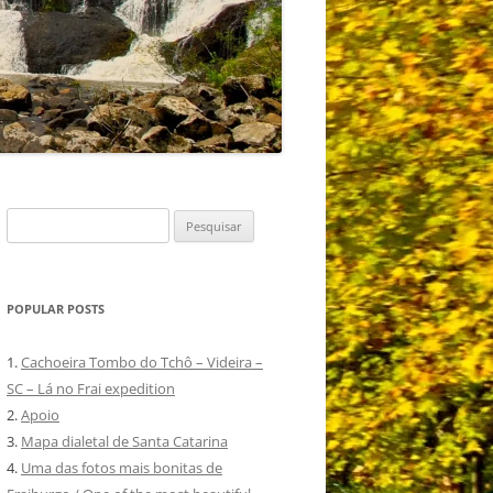
Pesquisar
por:
POPULAR POSTS
1.
Cachoeira Tombo do Tchô – Videira –
SC – Lá no Frai expedition
2.
Apoio
3.
Mapa dialetal de Santa Catarina
4.
Uma das fotos mais bonitas de