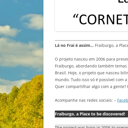
__________________________________________
Lá no Frai é assim…
Fraiburgo, a Plac
O projeto nasceu em 2006 para preser
Fraiburgo, abordando também temas va
Brasil. Hoje, o projeto que nasceu bil
mundo. Tudo isso só é possível com a 
Quer compartilhar algo com a gente? 
Acompanhe nas redes sociais: –
Face
Fraiburgo, a Place to be discovered!
The project was born in 2006 to prese