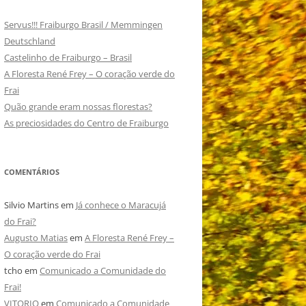
Servus!!! Fraiburgo Brasil / Memmingen
Deutschland
Castelinho de Fraiburgo – Brasil
A Floresta René Frey – O coração verde do
Frai
Quão grande eram nossas florestas?
As preciosidades do Centro de Fraiburgo
COMENTÁRIOS
Silvio Martins
em
Já conhece o Maracujá
do Frai?
Augusto Matias
em
A Floresta René Frey –
O coração verde do Frai
tcho
em
Comunicado a Comunidade do
Frai!
VITORIO
em
Comunicado a Comunidade