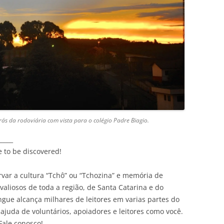
ás da rodoviária com vista para o colégio Padre Biagio.
_____
e to be discovered!
var a cultura “Tchô” ou “Tchozina” e memória de
liosos de toda a região, de Santa Catarina e do
ingue alcança milhares de leitores em varias partes do
ajuda de voluntários, apoiadores e leitores como você.
Fale conosco!