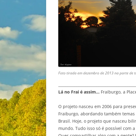
Foto tirada em dezembro de 2013 na parte de tr
__________________________________________
Lá no Frai é assim…
Fraiburgo, a Plac
O projeto nasceu em 2006 para preser
Fraiburgo, abordando também temas va
Brasil. Hoje, o projeto que nasceu bil
mundo. Tudo isso só é possível com a 
Quer compartilhar algo com a gente? 