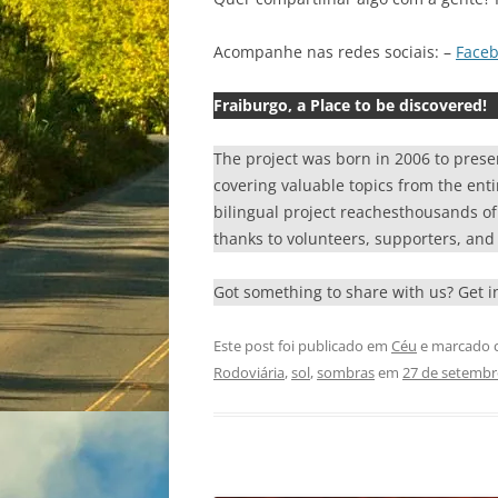
Acompanhe nas redes sociais: –
Face
Fraiburgo, a Place to be discovered!
The project was born in 2006 to prese
covering valuable topics from the enti
bilingual project reachesthousands of r
thanks to volunteers, supporters, and 
Got something to share with us? Get 
Este post foi publicado em
Céu
e marcado 
Rodoviária
,
sol
,
sombras
em
27 de setembr