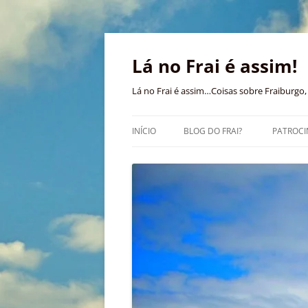
Pular
para
o
Lá no Frai é assim!
conteúdo
Lá no Frai é assim…Coisas sobre Fraiburgo, 
INÍCIO
BLOG DO FRAI?
PATROCI