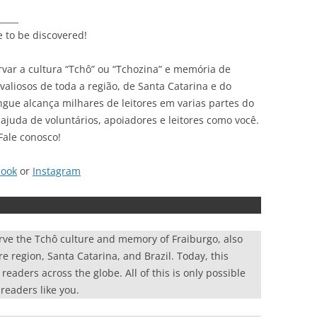
_____
e to be discovered!
var a cultura “Tchô” ou “Tchozina” e memória de
liosos de toda a região, de Santa Catarina e do
ingue alcança milhares de leitores em varias partes do
ajuda de voluntários, apoiadores e leitores como você.
Fale conosco!
book
or
Instagram
rve the Tchô culture and memory of Fraiburgo, also
re region, Santa Catarina, and Brazil. Today, this
eaders across the globe. All of this is only possible
readers like you.