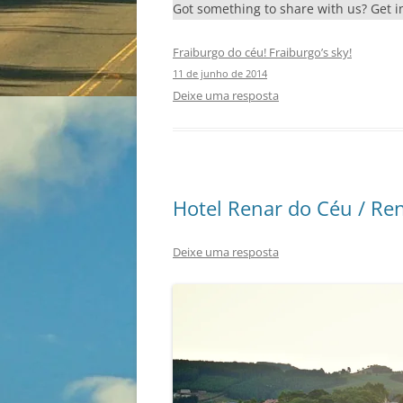
Got something to share with us? Get 
Fraiburgo do céu! Fraiburgo’s sky!
11 de junho de 2014
Deixe uma resposta
Hotel Renar do Céu / Ren
Deixe uma resposta