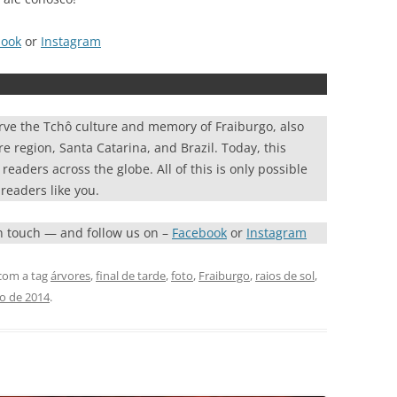
book
or
Instagram
rve the Tchô culture and memory of Fraiburgo, also
re region, Santa Catarina, and Brazil. Today, this
eaders across the globe. All of this is only possible
readers like you.
in touch — and follow us on –
Facebook
or
Instagram
com a tag
árvores
,
final de tarde
,
foto
,
Fraiburgo
,
raios de sol
,
o de 2014
.