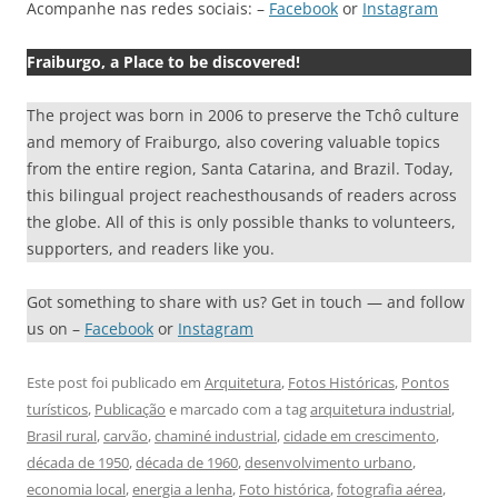
Acompanhe nas redes sociais: –
Facebook
or
Instagram
Fraiburgo, a Place to be discovered!
The project was born in 2006 to preserve the Tchô culture
and memory of Fraiburgo, also covering valuable topics
from the entire region, Santa Catarina, and Brazil. Today,
this bilingual project reachesthousands of readers across
the globe. All of this is only possible thanks to volunteers,
supporters, and readers like you.
Got something to share with us? Get in touch — and follow
us on –
Facebook
or
Instagram
Este post foi publicado em
Arquitetura
,
Fotos Históricas
,
Pontos
turísticos
,
Publicação
e marcado com a tag
arquitetura industrial
,
Brasil rural
,
carvão
,
chaminé industrial
,
cidade em crescimento
,
década de 1950
,
década de 1960
,
desenvolvimento urbano
,
economia local
,
energia a lenha
,
Foto histórica
,
fotografia aérea
,