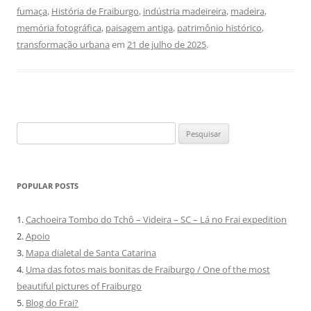
fumaça
,
História de Fraiburgo
,
indústria madeireira
,
madeira
,
memória fotográfica
,
paisagem antiga
,
patrimônio histórico
,
transformação urbana
em
21 de julho de 2025
.
Pesquisar
por:
POPULAR POSTS
1.
Cachoeira Tombo do Tchô – Videira – SC – Lá no Frai expedition
2.
Apoio
3.
Mapa dialetal de Santa Catarina
4.
Uma das fotos mais bonitas de Fraiburgo / One of the most
beautiful pictures of Fraiburgo
5.
Blog do Frai?