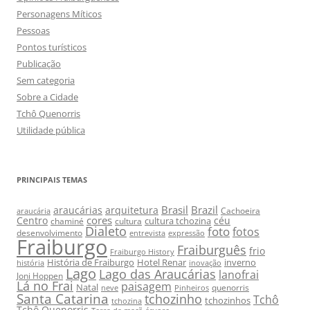
Personagens Míticos
Pessoas
Pontos turísticos
Publicação
Sem categoria
Sobre a Cidade
Tchô Quenorris
Utilidade pública
PRINCIPAIS TEMAS
Brasil
Brazil
araucárias
arquitetura
Cachoeira
araucária
cores
Centro
céu
cultura tchozina
chaminé
cultura
Dialeto
foto
fotos
desenvolvimento
entrevista
expressão
Fraiburgo
Fraiburguês
frio
Fraiburgo History
História de Fraiburgo
Hotel Renar
inverno
história
inovação
Lago
Lago das Araucárias
lanofrai
Joni Hoppen
Lá no Frai
paisagem
Natal
quenorris
neve
Pinheiros
Santa Catarina
tchozinho
Tchô
tchozinhos
tchozina
Tchô Quenorris