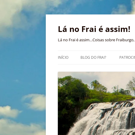
Pular
para
o
Lá no Frai é assim!
conteúdo
Lá no Frai é assim…Coisas sobre Fraiburgo, 
INÍCIO
BLOG DO FRAI?
PATROCI