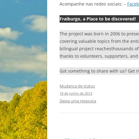
Acompanhe nas redes sociais: –
Face
Fraiburgo, a Place to be discovered!
The project was born in 2006 to prese
covering valuable topics from the enti
bilingual project reachesthousands of r
thanks to volunteers, supporters, and 
Got something to share with us? Get 
Mudança de status
18 de junho de 2013
Deixe uma resposta