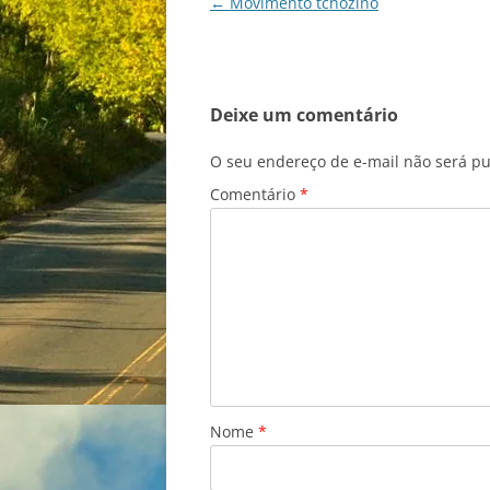
Navegação
←
Movimento tchozino
de
posts
Deixe um comentário
O seu endereço de e-mail não será pu
Comentário
*
Nome
*