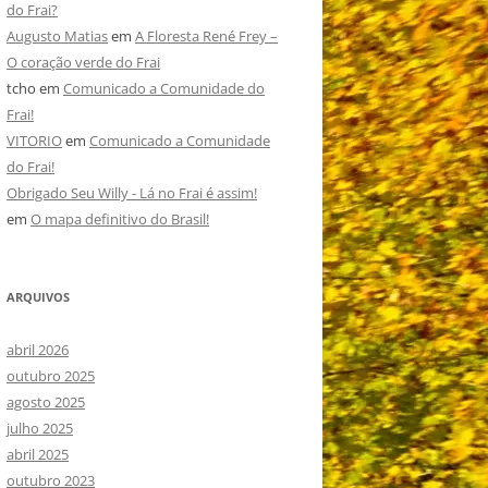
do Frai?
Augusto Matias
em
A Floresta René Frey –
O coração verde do Frai
tcho
em
Comunicado a Comunidade do
Frai!
VITORIO
em
Comunicado a Comunidade
do Frai!
Obrigado Seu Willy - Lá no Frai é assim!
em
O mapa definitivo do Brasil!
ARQUIVOS
abril 2026
outubro 2025
agosto 2025
julho 2025
abril 2025
outubro 2023