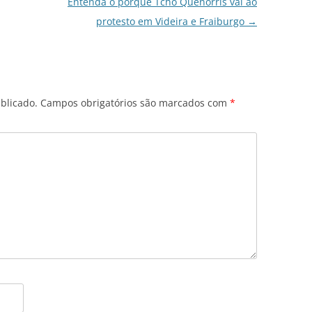
Entenda o porquê Tchô Quenorris vai ao
protesto em Videira e Fraiburgo
→
blicado.
Campos obrigatórios são marcados com
*