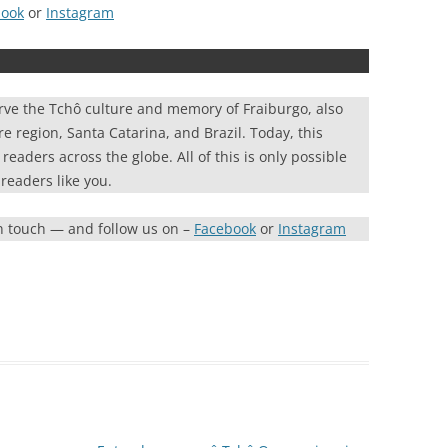
book
or
Instagram
rve the Tchô culture and memory of Fraiburgo, also
re region, Santa Catarina, and Brazil. Today, this
eaders across the globe. All of this is only possible
readers like you.
in touch — and follow us on –
Facebook
or
Instagram