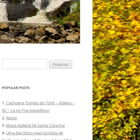
Pesquisar
por:
POPULAR POSTS
1.
Cachoeira Tombo do Tchô – Videira –
SC – Lá no Frai expedition
2.
Apoio
3.
Mapa dialetal de Santa Catarina
4.
Uma das fotos mais bonitas de