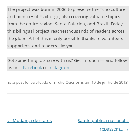
The project was born in 2006 to preserve the Tchô culture
and memory of Fraiburgo, also covering valuable topics
from the entire region, Santa Catarina, and Brazil. Today,
this bilingual project reachesthousands of readers across
the globe. All of this is only possible thanks to volunteers,
supporters, and readers like you.
Got something to share with us? Get in touch — and follow
us on –
Facebook
or
Instagram
Este post foi publicado em
Tchô Quenorris
em
19 de junho de 2013
.
Navegação
←
Mudança de status
Saúde pública nacional…
de
repassem…
→