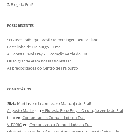
5.
Blog do Frai?
POSTS RECENTES
Servus!!! Fraiburgo Brasil / Memmingen Deutschland
Castelinho de Fraiburgo – Brasil
A Floresta René Frey – O coração verde do Frai
Quão grande eram nossas florestas?
As preciosidades do Centro de Fraiburgo
COMENTÁRIOS
Silvio Martins
em
Já conhece o Maracujá do Frai?
Augusto Matias
em
A Floresta René Frey – O coração verde do Frai
tcho
em
Comunicado a Comunidade do Frai!
VITORIO
em
Comunicado a Comunidade do Frai!
Obrigado Seu Willy - Lá no Frai é assim!
em
O mapa definitivo do