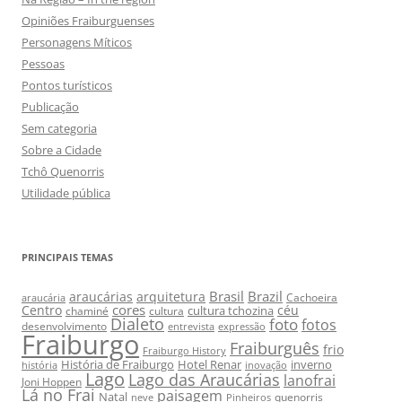
Opiniões Fraiburguenses
Personagens Míticos
Pessoas
Pontos turísticos
Publicação
Sem categoria
Sobre a Cidade
Tchô Quenorris
Utilidade pública
PRINCIPAIS TEMAS
Brasil
Brazil
araucárias
arquitetura
Cachoeira
araucária
cores
Centro
céu
cultura tchozina
chaminé
cultura
Dialeto
foto
fotos
desenvolvimento
entrevista
expressão
Fraiburgo
Fraiburguês
frio
Fraiburgo History
História de Fraiburgo
Hotel Renar
inverno
história
inovação
Lago
Lago das Araucárias
lanofrai
Joni Hoppen
Lá no Frai
paisagem
Natal
quenorris
neve
Pinheiros