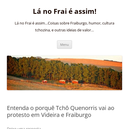
Pular
para
Lá no Frai é assim!
o
conteúdo
Lá no Frai é assim…Coisas sobre Fraiburgo, humor, cultura
tchozina, e outras ideias de valor…
Menu
Entenda o porquê Tchô Quenorris vai ao
protesto em Videira e Fraiburgo
Deixe uma resposta