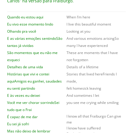
Carlos” na versão para Fraiburgo.
Quando eu estou aqui
When I’m here
Eu vivo esse momento lindo
I live this beautiful moment
Olhando pra você
Looking at you
E as várias emoções sentindo
São
And various emotions arisingSo
tantas já vividas
many I have experienced
São momentos que eu não me
These are moments that I have
esqueci
not forgotten
Detalhes de uma vida
Details of a lifetime
Histórias que vivi e contei
Stories that lived hereFriends I
aqui
Amigos eu ganhei, saudades
made,
eu senti partindo
felt homesick leaving
E às vezes eu deixei
And sometimes I let
Você me ver chorar sorrindo
Sei
you see me crying while smiling
tudo que o Frai
I know all that Fraiburgo Can give
É capaz de me dar
me
Eu sei já sofri
I know have suffered
Mas não deixo de lembrar