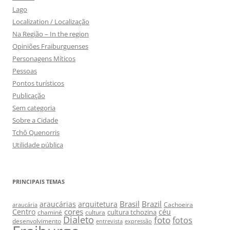
Lago
Localization / Localização
Na Região – In the region
Opiniões Fraiburguenses
Personagens Míticos
Pessoas
Pontos turísticos
Publicação
Sem categoria
Sobre a Cidade
Tchô Quenorris
Utilidade pública
PRINCIPAIS TEMAS
Brasil
Brazil
araucárias
arquitetura
Cachoeira
araucária
cores
Centro
céu
cultura tchozina
chaminé
cultura
Dialeto
foto
fotos
desenvolvimento
entrevista
expressão