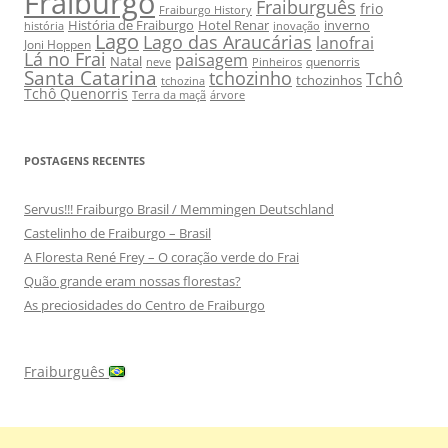
Fraiburgo
Fraiburguês
frio
Fraiburgo History
História de Fraiburgo
Hotel Renar
inverno
história
inovação
Lago
Lago das Araucárias
lanofrai
Joni Hoppen
Lá no Frai
paisagem
Natal
quenorris
neve
Pinheiros
Santa Catarina
tchozinho
Tchô
tchozinhos
tchozina
Tchô Quenorris
Terra da maçã
árvore
POSTAGENS RECENTES
Servus!!! Fraiburgo Brasil / Memmingen Deutschland
Castelinho de Fraiburgo – Brasil
A Floresta René Frey – O coração verde do Frai
Quão grande eram nossas florestas?
As preciosidades do Centro de Fraiburgo
Fraiburguês