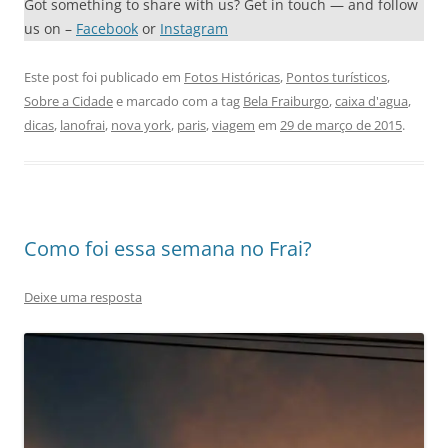
Got something to share with us? Get in touch — and follow
us on –
Facebook
or
Instagram
Este post foi publicado em
Fotos Históricas
,
Pontos turísticos
,
Sobre a Cidade
e marcado com a tag
Bela Fraiburgo
,
caixa d'agua
,
dicas
,
lanofrai
,
nova york
,
paris
,
viagem
em
29 de março de 2015
.
Como foi essa semana no Frai?
Deixe uma resposta