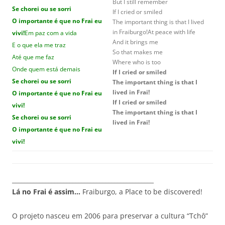
But I still remember
Se chorei ou se sorri
If I cried or smiled
O importante é que no Frai eu
The important thing is that I lived
in Fraiburgo!At peace with life
vivi!
Em paz com a vida
And it brings me
E o que ela me traz
So that makes me
Até que me faz
Where who is too
Onde quem está demais
If I cried or smiled
Se chorei ou se sorri
The important thing is that I
lived in Frai!
O importante é que no Frai eu
If I cried or smiled
vivi!
The important thing is that I
Se chorei ou se sorri
lived in Frai!
O importante é que no Frai eu
vivi!
_______________________________________________
Lá no Frai é assim…
Fraiburgo, a Place to be discovered!
O projeto nasceu em 2006 para preservar a cultura “Tchô”