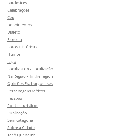
Bardosices
Celebrações
Céu
Depoimentos
Dialeto
Floresta
Fotos Históricas
Humor
Lago
Localization / Localização
Na Região – In the region
Opiniões Fraiburguenses
Personagens Míticos
Pessoas
Pontos turísticos
Publicação
Sem categoria
Sobre a Cidade
Tchô Quenorris