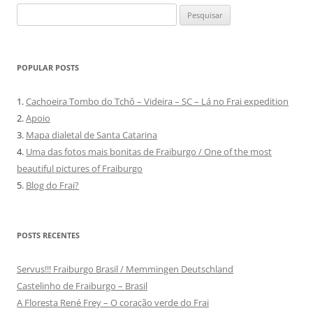
Pesquisar
por:
POPULAR POSTS
1.
Cachoeira Tombo do Tchô – Videira – SC – Lá no Frai expedition
2.
Apoio
3.
Mapa dialetal de Santa Catarina
4.
Uma das fotos mais bonitas de Fraiburgo / One of the most
beautiful pictures of Fraiburgo
5.
Blog do Frai?
POSTS RECENTES
Servus!!! Fraiburgo Brasil / Memmingen Deutschland
Castelinho de Fraiburgo – Brasil
A Floresta René Frey – O coração verde do Frai