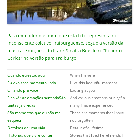
Para entender melhor o que esta foto representa no
inconsciente coletivo Fraiburguense, segue a versão da
música “Emoções” do Frank Sinatra Brasileiro “Roberto
Carlos” na versão para Fraiburgo.
Quando eu estou aqui
When I’m here
Eu vivo esse momento lindo
I live this beautiful moment
Olhando pra você
Looking at you
E as várias emoções sentindo
São
And various emotions arisingSo
tantas já vividas
many I have experienced
São momentos que eu não me
These are moments that I have
esqueci
not forgotten
Detalhes de uma vida
Details of a lifetime
Histórias que vivi e contei
Stories that lived hereFriends I