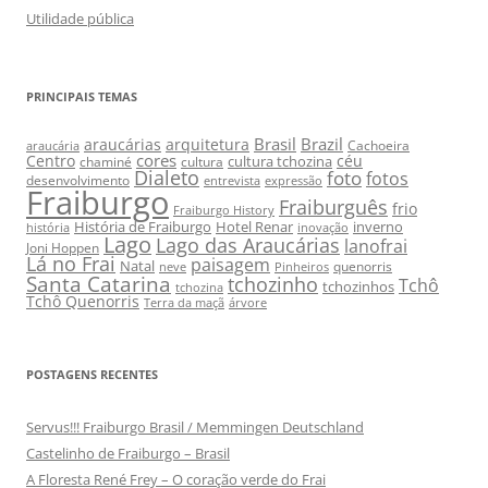
Utilidade pública
PRINCIPAIS TEMAS
Brasil
Brazil
araucárias
arquitetura
Cachoeira
araucária
cores
Centro
céu
cultura tchozina
chaminé
cultura
Dialeto
foto
fotos
desenvolvimento
entrevista
expressão
Fraiburgo
Fraiburguês
frio
Fraiburgo History
História de Fraiburgo
Hotel Renar
inverno
história
inovação
Lago
Lago das Araucárias
lanofrai
Joni Hoppen
Lá no Frai
paisagem
Natal
quenorris
neve
Pinheiros
Santa Catarina
tchozinho
Tchô
tchozinhos
tchozina
Tchô Quenorris
Terra da maçã
árvore
POSTAGENS RECENTES
Servus!!! Fraiburgo Brasil / Memmingen Deutschland
Castelinho de Fraiburgo – Brasil
A Floresta René Frey – O coração verde do Frai