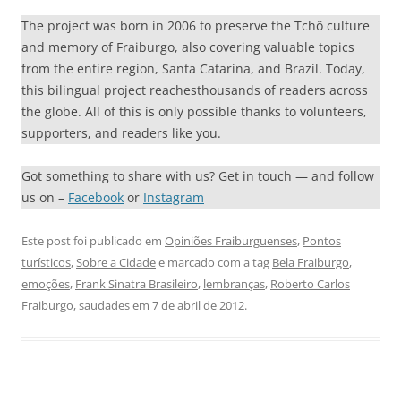
The project was born in 2006 to preserve the Tchô culture
and memory of Fraiburgo, also covering valuable topics
from the entire region, Santa Catarina, and Brazil. Today,
this bilingual project reachesthousands of readers across
the globe. All of this is only possible thanks to volunteers,
supporters, and readers like you.
Got something to share with us? Get in touch — and follow
us on –
Facebook
or
Instagram
Este post foi publicado em
Opiniões Fraiburguenses
,
Pontos
turísticos
,
Sobre a Cidade
e marcado com a tag
Bela Fraiburgo
,
emoções
,
Frank Sinatra Brasileiro
,
lembranças
,
Roberto Carlos
Fraiburgo
,
saudades
em
7 de abril de 2012
.