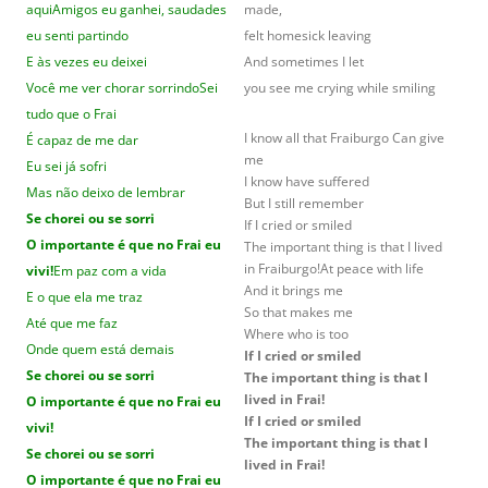
aqui
Amigos eu ganhei, saudades
made,
eu senti partindo
felt homesick leaving
E às vezes eu deixei
And sometimes I let
Você me ver chorar sorrindo
Sei
you see me crying while smiling
tudo que o Frai
I know all that Fraiburgo Can give
É capaz de me dar
me
Eu sei já sofri
I know have suffered
Mas não deixo de lembrar
But I still remember
Se chorei ou se sorri
If I cried or smiled
O importante é que no Frai eu
The important thing is that I lived
in Fraiburgo!At peace with life
vivi!
Em paz com a vida
And it brings me
E o que ela me traz
So that makes me
Até que me faz
Where who is too
Onde quem está demais
If I cried or smiled
Se chorei ou se sorri
The important thing is that I
lived in Frai!
O importante é que no Frai eu
If I cried or smiled
vivi!
The important thing is that I
Se chorei ou se sorri
lived in Frai!
O importante é que no Frai eu