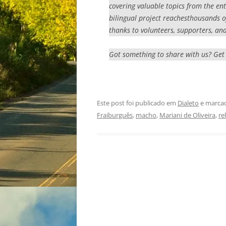
covering valuable topics from the ent
bilingual project reachesthousands of 
thanks to volunteers, supporters, and
Got something to share with us? Get
Este post foi publicado em
Dialeto
e marca
Fraiburguês
,
macho
,
Mariani de Oliveira
,
re