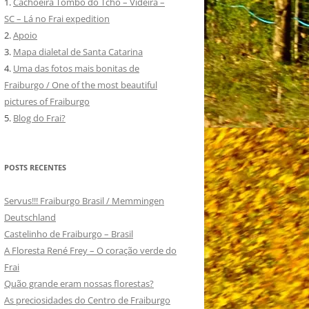
1.
Cachoeira Tombo do Tchô – Videira –
SC – Lá no Frai expedition
2.
Apoio
3.
Mapa dialetal de Santa Catarina
4.
Uma das fotos mais bonitas de
Fraiburgo / One of the most beautiful
pictures of Fraiburgo
5.
Blog do Frai?
POSTS RECENTES
Servus!!! Fraiburgo Brasil / Memmingen
Deutschland
Castelinho de Fraiburgo – Brasil
A Floresta René Frey – O coração verde do
Frai
Quão grande eram nossas florestas?
As preciosidades do Centro de Fraiburgo