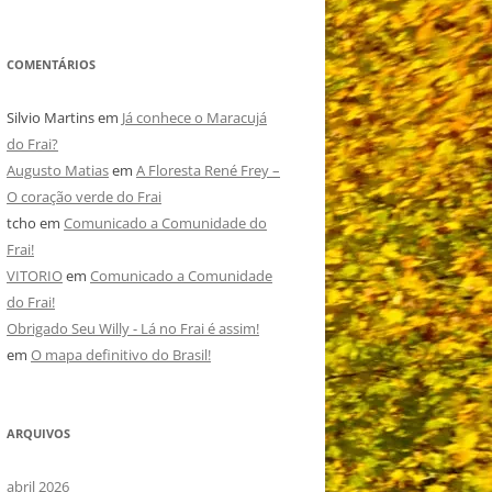
COMENTÁRIOS
Silvio Martins
em
Já conhece o Maracujá
do Frai?
Augusto Matias
em
A Floresta René Frey –
O coração verde do Frai
tcho
em
Comunicado a Comunidade do
Frai!
VITORIO
em
Comunicado a Comunidade
do Frai!
Obrigado Seu Willy - Lá no Frai é assim!
em
O mapa definitivo do Brasil!
ARQUIVOS
abril 2026