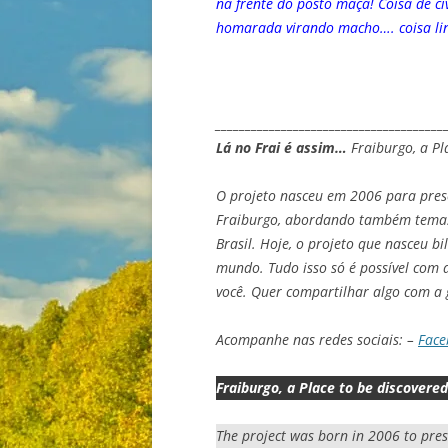
na frente do posto maçã! Coisa de c
homarada virando macho…. coisa li
______________________________________
Lá no Frai é assim…
Fraiburgo, a Pl
O projeto nasceu em 2006 para prese
Fraiburgo, abordando também temas 
Brasil. Hoje, o projeto que nasceu bi
mundo. Tudo isso só é possível com a
você. Quer compartilhar algo com a 
Acompanhe nas redes sociais: –
Face
Fraiburgo, a Place to be discovered
The project was born in 2006 to pre