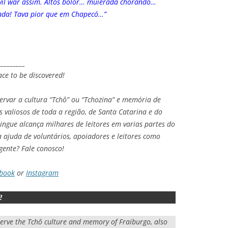
ivil war assim. Altos bolor… muierada chorando…
nda! Tava pior que em Chapecó…”
_________
ace to be discovered!
rvar a cultura “Tchô” ou “Tchozina” e memória de
valiosos de toda a região, de Santa Catarina e do
lingue alcança milhares de leitores em varias partes do
 ajuda de voluntários, apoiadores e leitores como
gente? Fale conosco!
book
or
Instagram
!
serve the Tchô culture and memory of Fraiburgo, also