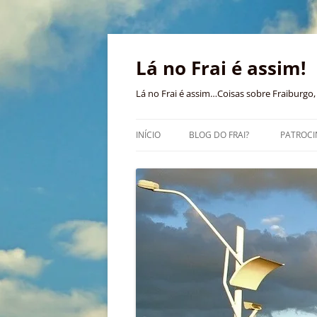
Pular
para
o
Lá no Frai é assim!
conteúdo
Lá no Frai é assim…Coisas sobre Fraiburgo, 
INÍCIO
BLOG DO FRAI?
PATROCI