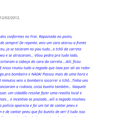
 12/02/2012.
dos conformes no Frai. Rapaziada no posto,
de sempre! De repente, veio um cara atorou a frente
eu, ja se tacaram no pau tudo…o tchô da carreta
neu e se atracaram… Vôou pedra pra tudo lado,
ortaram a cabeça do cara da carreta….Aííí, ficou
 E nisso reuniu tudo a negada que tava por ali ao redor
e liga pra bombeiro e NADA! Passou mais de uma hora e
0 minutos veio o bombeiro socorrer o tchô…Tinha uns
rganizaram a rodovia, coisa bunita também… Naquele
uar, um cidadão resolve fazer uma revolta local e
ais… e incentiva as piazada…aííí a negada resolveu
a polícia aparecia e foi um tal de cantar pneu e
e de cantar pneu que foi bunito de ver! E tudo isso