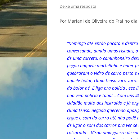
Deixe uma resposta
Por Mariani de Oliveira do Frai no dia
“Domingo até então pacato e dentro 
conversando, dando umas risadas, o 
de uma carreta, o caminhoneiro desc
pegou naquele martelinho e bater p
quebraram o vidro de carro perto e c
aquele bolor, clima tenso vuco vuco.
do bolor né. E liga pra polícia , ee
não veio policia e taaal… Com uns 4
cidadão muito dos instruído e já o
clima tenso, negada querendo apazig
ergue o som do carro até não podê m
de ligar o som dos carros pra ver se 
coisarada… Virou uma guerra de som 