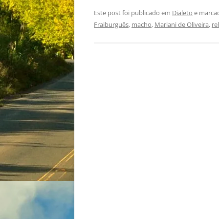
Este post foi publicado em
Dialeto
e marca
Fraiburguês
,
macho
,
Mariani de Oliveira
,
re