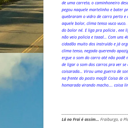
de uma carreta, o caminhoneiro desc
pegou naquele martelinho e bater p
quebraram o vidro de carro perto e c
aquele bolor, clima tenso vuco vuco.
do bolor né. E liga pra polícia , ee
não veio policia e taaal… Com uns 4
cidadão muito dos instruído e já o
clima tenso, negada querendo apazig
ergue o som do carro até não podê m
de ligar o som dos carros pra ver se 
coisarada… Virou uma guerra de som 
na frente do posto maçã! Coisa de c
homarada virando macho…. coisa li
______________________________________
Lá no Frai é assim…
Fraiburgo, a Pl