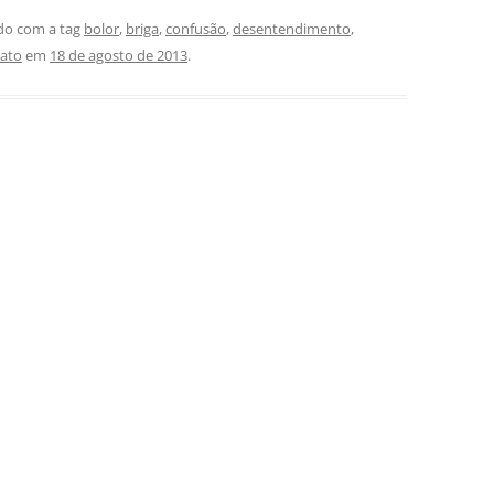
do com a tag
bolor
,
briga
,
confusão
,
desentendimento
,
lato
em
18 de agosto de 2013
.