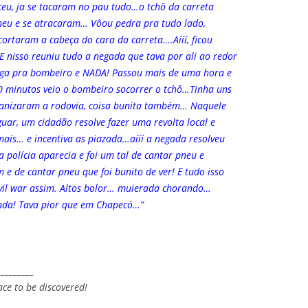
eu, ja se tacaram no pau tudo…o tchô da carreta
neu e se atracaram… Vôou pedra pra tudo lado,
ortaram a cabeça do cara da carreta….Aííí, ficou
 E nisso reuniu tudo a negada que tava por ali ao redor
e liga pra bombeiro e NADA! Passou mais de uma hora e
0 minutos veio o bombeiro socorrer o tchô…Tinha uns
rganizaram a rodovia, coisa bunita também… Naquele
uar, um cidadão resolve fazer uma revolta local e
ais… e incentiva as piazada…aííí a negada resolveu
a polícia aparecia e foi um tal de cantar pneu e
e de cantar pneu que foi bunito de ver! E tudo isso
ivil war assim. Altos bolor… muierada chorando…
nda! Tava pior que em Chapecó…”
_________
ace to be discovered!