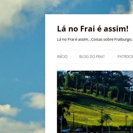
Pular
para
o
Lá no Frai é assim!
conteúdo
Lá no Frai é assim…Coisas sobre Fraiburgo, 
INÍCIO
BLOG DO FRAI?
PATROCI