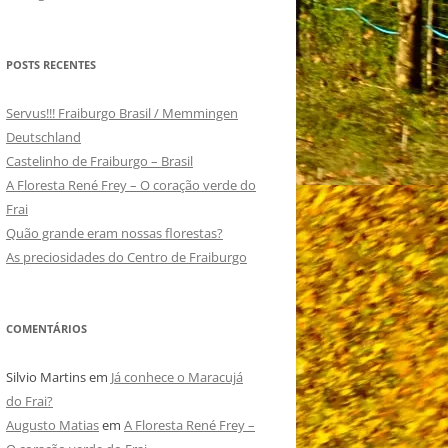
POSTS RECENTES
Servus!!! Fraiburgo Brasil / Memmingen
Deutschland
Castelinho de Fraiburgo – Brasil
A Floresta René Frey – O coração verde do
Frai
Quão grande eram nossas florestas?
As preciosidades do Centro de Fraiburgo
COMENTÁRIOS
Silvio Martins
em
Já conhece o Maracujá
do Frai?
Augusto Matias
em
A Floresta René Frey –