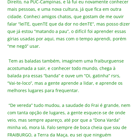
Direito, na PUC-Campinas, e lá fui eu novamente conhecer
mais pessoas, e uma nova cultura, já que fica em outra
cidade. Conheci amigos chatos, que gostam de me ouvir
falar “leiTE, quenTE que da dor no denTE”, mas posso dizer
que já estou “matando a pau”, o difícil foi aprender essas
gírias usadas por aqui, mas com o tempo aprendi, porém
“me negó” usar.
Tem as baladas também, imaginem uma fraiburguense
acostumada a sair, e conhecer todo mundo, chega à
balada pra essas “banda” e ouve um “Oi, gatinha” rsrs,
“Vai-te-loco”, mas a gente aprende a lidar, e aprende os
melhores lugares para frequentar.
“De vereda” tudo mudou, a saudade do Frai é grande, nem
com tanta opção de lugares, a gente esquece-se de onde
veio, mas sempre apareço, até por que a “Dona Varda”
minha vó, mora lá. Falo sempre de boca cheia que sou de
FRAIBURGO, a Terra da Maça, eu sei que ninguém