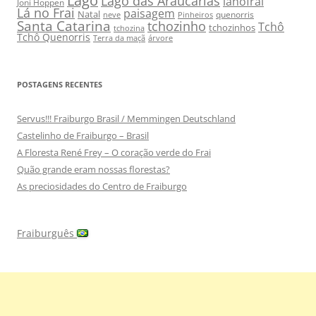
Lago
Lago das Araucárias
lanofrai
Joni Hoppen
Lá no Frai
paisagem
Natal
quenorris
neve
Pinheiros
Santa Catarina
tchozinho
Tchô
tchozinhos
tchozina
Tchô Quenorris
Terra da maçã
árvore
POSTAGENS RECENTES
Servus!!! Fraiburgo Brasil / Memmingen Deutschland
Castelinho de Fraiburgo – Brasil
A Floresta René Frey – O coração verde do Frai
Quão grande eram nossas florestas?
As preciosidades do Centro de Fraiburgo
Fraiburguês