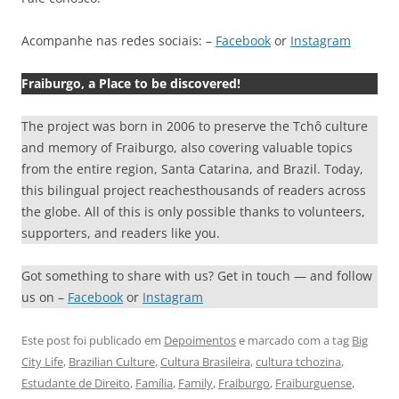
Acompanhe nas redes sociais: –
Facebook
or
Instagram
Fraiburgo, a Place to be discovered!
The project was born in 2006 to preserve the Tchô culture
and memory of Fraiburgo, also covering valuable topics
from the entire region, Santa Catarina, and Brazil. Today,
this bilingual project reachesthousands of readers across
the globe. All of this is only possible thanks to volunteers,
supporters, and readers like you.
Got something to share with us? Get in touch — and follow
us on –
Facebook
or
Instagram
Este post foi publicado em
Depoimentos
e marcado com a tag
Big
City Life
,
Brazilian Culture
,
Cultura Brasileira
,
cultura tchozina
,
Estudante de Direito
,
Família
,
Family
,
Fraiburgo
,
Fraiburguense
,