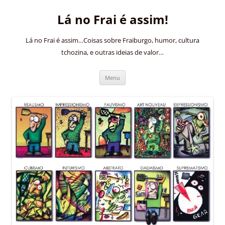
Pular
para
Lá no Frai é assim!
o
conteúdo
Lá no Frai é assim…Coisas sobre Fraiburgo, humor, cultura
tchozina, e outras ideias de valor…
Menu