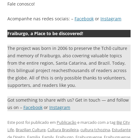
Fale conosco!
Acompanhe nas redes sociais: –
Facebook
or
Instagram
Fraiburgo, a Place to be discovered!
The project was born in 2006 to preserve the Tchô culture
and memory of Fraiburgo, also covering valuable topics
from the entire region, Santa Catarina, and Brazil. Today,
this bilingual project reachesthousands of readers across
the globe. All of this is only possible thanks to volunteers,
supporters, and readers like you.
Got something to share with us? Get in touch — and follow
us on –
Facebook
or
Instagram
Este post foi publicado em
Publicação
e marcado com a tag
Big City
Life
,
Brazilian Culture
,
Cultura Brasileira
,
cultura tchozina
,
Estudante
de Direito
,
Familia
,
Family
,
Fraiburgo
,
Fraiburguense
,
Fraiburguense