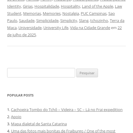
Identity
,
Girias
,
Hospitalidade
,
Hospitality
,
Land of the Apple
,
Law
Student
,
Memorias
,
Memories
,
Nostalgia
,
PUC Campinas
,
Sao
Paulo
,
Saudade
,
Simplicidade
,
Simplicity
,
Slang
,
tchozinho
,
Terra da
Maca
,
Universidade
,
University Life
,
Vida na Cidade Grande
em
22
de julho de 2025
.
Pesquisar
por:
POPULAR POSTS
1.
Cachoeira Tombo do Tchô – Videira – SC – Lá no Frai expedition
2.
Apoio
3.
Mapa dialetal de Santa Catarina
4.
Uma das fotos mais bonitas de Fraiburgo / One of the most