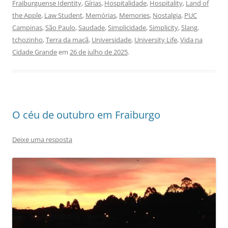
Fraiburguense Identity
,
Gírias
,
Hospitalidade
,
Hospitality
,
Land of
the Apple
,
Law Student
,
Memórias
,
Memories
,
Nostalgia
,
PUC
Campinas
,
São Paulo
,
Saudade
,
Simplicidade
,
Simplicity
,
Slang
,
tchozinho
,
Terra da maçã
,
Universidade
,
University Life
,
Vida na
Cidade Grande
em
26 de julho de 2025
.
O céu de outubro em Fraiburgo
Deixe uma resposta