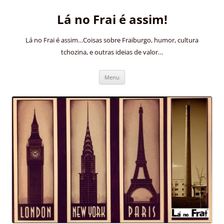
Pular
para
Lá no Frai é assim!
o
conteúdo
Lá no Frai é assim…Coisas sobre Fraiburgo, humor, cultura
tchozina, e outras ideias de valor…
Menu