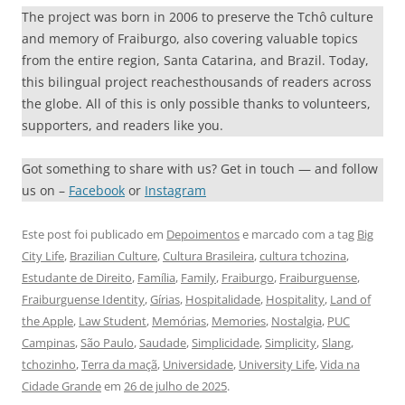
The project was born in 2006 to preserve the Tchô culture
and memory of Fraiburgo, also covering valuable topics
from the entire region, Santa Catarina, and Brazil. Today,
this bilingual project reachesthousands of readers across
the globe. All of this is only possible thanks to volunteers,
supporters, and readers like you.
Got something to share with us? Get in touch — and follow
us on –
Facebook
or
Instagram
Este post foi publicado em
Depoimentos
e marcado com a tag
Big
City Life
,
Brazilian Culture
,
Cultura Brasileira
,
cultura tchozina
,
Estudante de Direito
,
Família
,
Family
,
Fraiburgo
,
Fraiburguense
,
Fraiburguense Identity
,
Gírias
,
Hospitalidade
,
Hospitality
,
Land of
the Apple
,
Law Student
,
Memórias
,
Memories
,
Nostalgia
,
PUC
Campinas
,
São Paulo
,
Saudade
,
Simplicidade
,
Simplicity
,
Slang
,
tchozinho
,
Terra da maçã
,
Universidade
,
University Life
,
Vida na
Cidade Grande
em
26 de julho de 2025
.