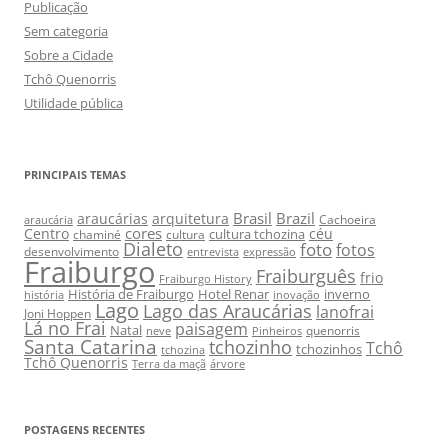
Publicação
Sem categoria
Sobre a Cidade
Tchô Quenorris
Utilidade pública
PRINCIPAIS TEMAS
Brasil
Brazil
araucárias
arquitetura
Cachoeira
araucária
cores
Centro
céu
cultura tchozina
chaminé
cultura
Dialeto
foto
fotos
desenvolvimento
entrevista
expressão
Fraiburgo
Fraiburguês
frio
Fraiburgo History
História de Fraiburgo
Hotel Renar
inverno
história
inovação
Lago
Lago das Araucárias
lanofrai
Joni Hoppen
Lá no Frai
paisagem
Natal
quenorris
neve
Pinheiros
Santa Catarina
tchozinho
Tchô
tchozinhos
tchozina
Tchô Quenorris
Terra da maçã
árvore
POSTAGENS RECENTES