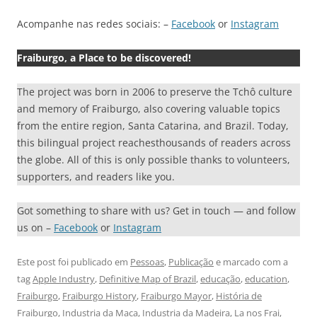
Acompanhe nas redes sociais: –
Facebook
or
Instagram
Fraiburgo, a Place to be discovered!
The project was born in 2006 to preserve the Tchô culture
and memory of Fraiburgo, also covering valuable topics
from the entire region, Santa Catarina, and Brazil. Today,
this bilingual project reachesthousands of readers across
the globe. All of this is only possible thanks to volunteers,
supporters, and readers like you.
Got something to share with us? Get in touch — and follow
us on –
Facebook
or
Instagram
Este post foi publicado em
Pessoas
,
Publicação
e marcado com a
tag
Apple Industry
,
Definitive Map of Brazil
,
educação
,
education
,
Fraiburgo
,
Fraiburgo History
,
Fraiburgo Mayor
,
História de
Fraiburgo
,
Industria da Maca
,
Industria da Madeira
,
La nos Frai
,