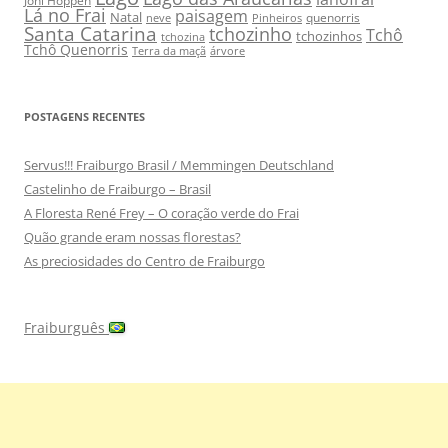
Joni Hoppen
Lá no Frai
paisagem
Natal
quenorris
neve
Pinheiros
Santa Catarina
tchozinho
Tchô
tchozinhos
tchozina
Tchô Quenorris
Terra da maçã
árvore
POSTAGENS RECENTES
Servus!!! Fraiburgo Brasil / Memmingen Deutschland
Castelinho de Fraiburgo – Brasil
A Floresta René Frey – O coração verde do Frai
Quão grande eram nossas florestas?
As preciosidades do Centro de Fraiburgo
Fraiburguês