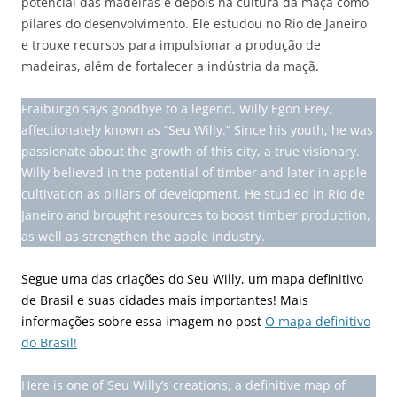
potencial das madeiras e depois na cultura da maçã como
pilares do desenvolvimento. Ele estudou no Rio de Janeiro
e trouxe recursos para impulsionar a produção de
madeiras, além de fortalecer a indústria da maçã.
Fraiburgo says goodbye to a legend, Willy Egon Frey,
affectionately known as “Seu Willy.” Since his youth, he was
passionate about the growth of this city, a true visionary.
Willy believed in the potential of timber and later in apple
cultivation as pillars of development. He studied in Rio de
Janeiro and brought resources to boost timber production,
as well as strengthen the apple industry.
Segue uma das criações do Seu Willy, um mapa definitivo
de Brasil e suas cidades mais importantes! Mais
informações sobre essa imagem no post
O mapa definitivo
do Brasil!
Here is one of Seu Willy’s creations, a definitive map of