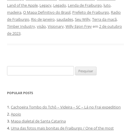
Land of the Apple
,
Legacy
,
Legado
,
Lenda de Fraiburgo
,
luto
,
madeira
,
O Mapa Definitivo do Brasil
,
Prefeito de Fraiburgo
,
Radio
de Fraiburgo
,
Rio de Janeiro
,
saudades
,
Seu Willy
,
Terra da maçã
,
Timber Industry
,
visão
,
Visionary
,
Willy Egon Frey
em
2 de outubro
de 2023
.
Pesquisar
por:
POPULAR POSTS
1.
Cachoeira Tombo do Tchô – Videira – SC – Lá no Frai expedition
2.
Apoio
3.
Mapa dialetal de Santa Catarina
4.
Uma das fotos mais bonitas de Fraiburgo / One of the most