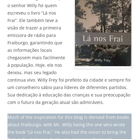
o senhor Willy foi quem
escreveu o livro “Lá nos
Frai”. Ele também teve a
visão de trazer a primeira
emissora de rádio para
Fraiburgo, garantindo que
as informações locais
chegassem mais facilmente
à população. Hoje, ele nos
deixou, mas seu legado
continua vivo. Willy Frey foi prefeito da cidade e sempre foi
um conselheiro sábio para líderes de diferentes partidos.
Sua dedicação à educação das crianças e sua preocupação
com o futuro da geração atual são admiráveis.
Much of the inspiration for this blog is derived from books
about Fraiburgo, with Mr. Willy being the one who wrote
the book “Lá nos Frai.” He also had the vision to bring the