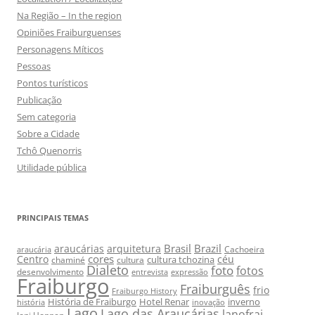
Na Região – In the region
Opiniões Fraiburguenses
Personagens Míticos
Pessoas
Pontos turísticos
Publicação
Sem categoria
Sobre a Cidade
Tchô Quenorris
Utilidade pública
PRINCIPAIS TEMAS
Brasil
Brazil
araucárias
arquitetura
Cachoeira
araucária
cores
Centro
céu
cultura tchozina
chaminé
cultura
Dialeto
foto
fotos
desenvolvimento
entrevista
expressão
Fraiburgo
Fraiburguês
frio
Fraiburgo History
História de Fraiburgo
Hotel Renar
inverno
história
inovação
Lago
Lago das Araucárias
lanofrai