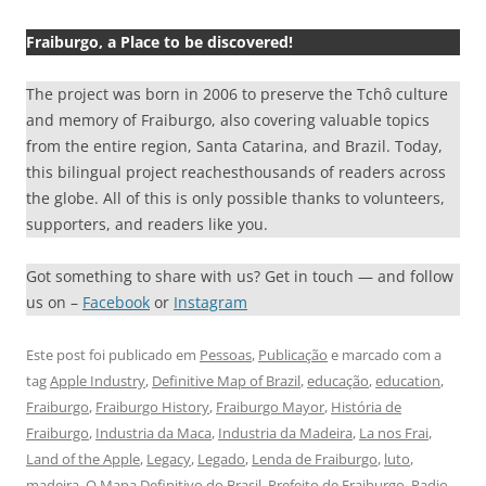
Fraiburgo, a Place to be discovered!
The project was born in 2006 to preserve the Tchô culture
and memory of Fraiburgo, also covering valuable topics
from the entire region, Santa Catarina, and Brazil. Today,
this bilingual project reachesthousands of readers across
the globe. All of this is only possible thanks to volunteers,
supporters, and readers like you.
Got something to share with us? Get in touch — and follow
us on –
Facebook
or
Instagram
Este post foi publicado em
Pessoas
,
Publicação
e marcado com a
tag
Apple Industry
,
Definitive Map of Brazil
,
educação
,
education
,
Fraiburgo
,
Fraiburgo History
,
Fraiburgo Mayor
,
História de
Fraiburgo
,
Industria da Maca
,
Industria da Madeira
,
La nos Frai
,
Land of the Apple
,
Legacy
,
Legado
,
Lenda de Fraiburgo
,
luto
,
madeira
,
O Mapa Definitivo do Brasil
,
Prefeito de Fraiburgo
,
Radio