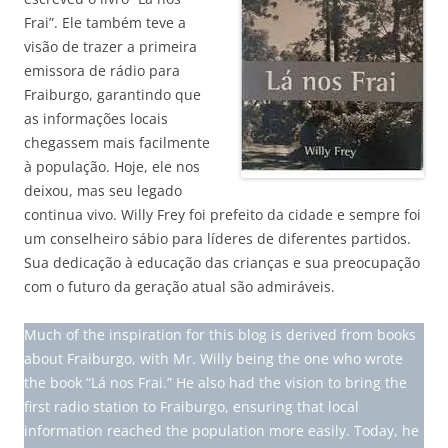
Frai”. Ele também teve a
visão de trazer a primeira
emissora de rádio para
Fraiburgo, garantindo que
as informações locais
chegassem mais facilmente
à população. Hoje, ele nos
deixou, mas seu legado
continua vivo. Willy Frey foi prefeito da cidade e sempre foi
um conselheiro sábio para líderes de diferentes partidos.
Sua dedicação à educação das crianças e sua preocupação
com o futuro da geração atual são admiráveis.
Much of the inspiration for this blog is derived from books
about Fraiburgo, with Mr. Willy being the one who wrote
the book “Lá nos Frai.” He also had the vision to bring the
first radio station to Fraiburgo, ensuring that local
information reached the population more easily. Today, he