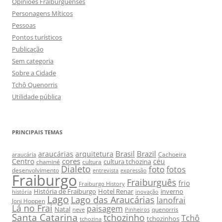
Opiniões Fraiburguenses
Personagens Míticos
Pessoas
Pontos turísticos
Publicação
Sem categoria
Sobre a Cidade
Tchô Quenorris
Utilidade pública
PRINCIPAIS TEMAS
Brasil
Brazil
araucárias
arquitetura
Cachoeira
araucária
cores
Centro
céu
cultura tchozina
chaminé
cultura
Dialeto
foto
fotos
desenvolvimento
entrevista
expressão
Fraiburgo
Fraiburguês
frio
Fraiburgo History
História de Fraiburgo
Hotel Renar
inverno
história
inovação
Lago
Lago das Araucárias
lanofrai
Joni Hoppen
Lá no Frai
paisagem
Natal
quenorris
neve
Pinheiros
Santa Catarina
tchozinho
Tchô
tchozinhos
tchozina