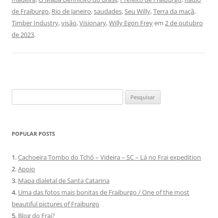
de Fraiburgo
,
Rio de Janeiro
,
saudades
,
Seu Willy
,
Terra da maçã
,
Timber Industry
,
visão
,
Visionary
,
Willy Egon Frey
em
2 de outubro
de 2023
.
Pesquisar
por:
POPULAR POSTS
1.
Cachoeira Tombo do Tchô – Videira – SC – Lá no Frai expedition
2.
Apoio
3.
Mapa dialetal de Santa Catarina
4.
Uma das fotos mais bonitas de Fraiburgo / One of the most
beautiful pictures of Fraiburgo
5.
Blog do Frai?