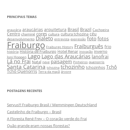
PRINCIPAIS TEMAS
Brasil
Brazil
araucárias
arquitetura
Cachoeira
araucária
cores
Centro
céu
cultura tchozina
chaminé
cultura
Dialeto
foto
fotos
desenvolvimento
entrevista
expressão
Fraiburgo
Fraiburguês
frio
Fraiburgo History
História de Fraiburgo
Hotel Renar
inverno
história
inovação
Lago
Lago das Araucárias
lanofrai
Joni Hoppen
Lá no Frai
paisagem
Natal
quenorris
neve
Pinheiros
Santa Catarina
tchozinho
Tchô
tchozinhos
tchozina
Tchô Quenorris
Terra da maçã
árvore
POSTAGENS RECENTES
Servus!!! Fraiburgo Brasil / Memmingen Deutschland
Castelinho de Fraiburgo – Brasil
A Floresta René Frey – O coração verde do Frai
Quão grande eram nossas florestas?