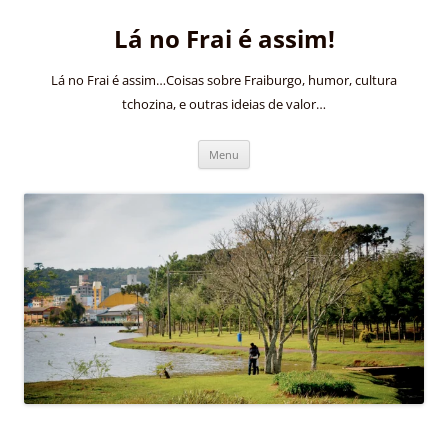
Pular
para
Lá no Frai é assim!
o
conteúdo
Lá no Frai é assim…Coisas sobre Fraiburgo, humor, cultura
tchozina, e outras ideias de valor…
Menu