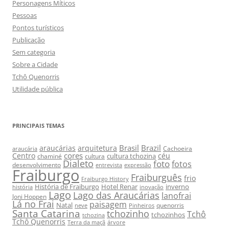
Personagens Míticos
Pessoas
Pontos turísticos
Publicação
Sem categoria
Sobre a Cidade
Tchô Quenorris
Utilidade pública
PRINCIPAIS TEMAS
Brasil
Brazil
araucárias
arquitetura
Cachoeira
araucária
cores
Centro
céu
cultura tchozina
chaminé
cultura
Dialeto
foto
fotos
desenvolvimento
entrevista
expressão
Fraiburgo
Fraiburguês
frio
Fraiburgo History
História de Fraiburgo
Hotel Renar
inverno
história
inovação
Lago
Lago das Araucárias
lanofrai
Joni Hoppen
Lá no Frai
paisagem
Natal
quenorris
neve
Pinheiros
Santa Catarina
tchozinho
Tchô
tchozinhos
tchozina
Tchô Quenorris
Terra da maçã
árvore