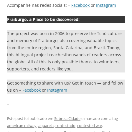
Acompanhe nas redes sociais: –
Facebook
or
Instagram
Fraiburgo, a Place to be discovered!
The project was born in 2006 to preserve the Tchô culture
and memory of Fraiburgo, also covering valuable topics
from the entire region, Santa Catarina, and Brazil. Today,
this bilingual project reachesthousands of readers across
the globe. All of this is only possible thanks to volunteers,
supporters, and readers like you.
Got something to share with us? Get in touch — and follow
us on –
Facebook
or
Instagram
–
Este post foi publicado em
Sobre a Cidade
e marcado com a tag
american railway
,
aquarela
,
contestado
,
contested war
,