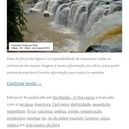
Vista da força das águas e a impossibilidade de enquadrar todas as
cachoeiras na mesma imagem, é muita informação aos olhos, para quem
presencia esse local é muita informação para todos os sentidos.
Continue lendo
→
Este post foi publicado em
Na Região - In the region
e marcado
com a tag
água
,
Aventura
,
Cachoeira
,
eletricidade
,
expedição
,
expedition
,
força
,
natureza
,
pedras
,
perigo
,
preservação
,
protection
,
represa
,
rio
,
rio do peixe
,
tourism
,
turísmo
,
usina
,
videira
em
4 de janeiro de 2014
.