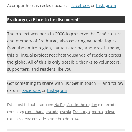
Acompanhe nas redes sociais: –
Facebook
or
Instagram
Fraiburgo, a Place to be discovered!
The project was born in 2006 to preserve the Tchô culture
and memory of Fraiburgo, also covering valuable topics
from the entire region, Santa Catarina, and Brazil. Today,
this bilingual project reachesthousands of readers across
the globe. All of this is only possible thanks to volunteers,
supporters, and readers like you.
Got something to share with us? Get in touch — and follow
us on –
Facebook
or
Instagram
Este post foi publicado em
Na Região - In the region
e marcado
com a tag
caminhada
,
escada
,
escola
,
Fraiburgo
,
morro
,
relevo
,
rotina
,
videira
em
7 de setembro de 2014
.