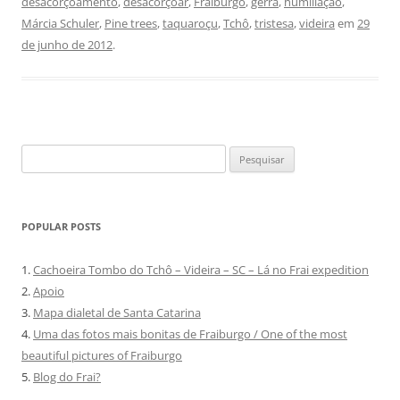
desacorçoamento
,
desacorçoar
,
Fraiburgo
,
gerra
,
humiliação
,
Márcia Schuler
,
Pine trees
,
taquaroçu
,
Tchô
,
tristesa
,
videira
em
29
de junho de 2012
.
Pesquisar
por:
POPULAR POSTS
1.
Cachoeira Tombo do Tchô – Videira – SC – Lá no Frai expedition
2.
Apoio
3.
Mapa dialetal de Santa Catarina
4.
Uma das fotos mais bonitas de Fraiburgo / One of the most
beautiful pictures of Fraiburgo
5.
Blog do Frai?