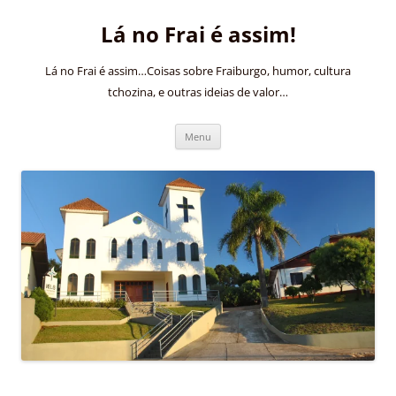
Pular
para
Lá no Frai é assim!
o
conteúdo
Lá no Frai é assim…Coisas sobre Fraiburgo, humor, cultura
tchozina, e outras ideias de valor…
Menu