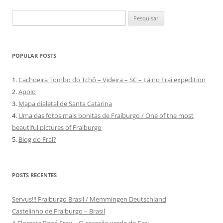
Pesquisar
por:
POPULAR POSTS
1.
Cachoeira Tombo do Tchô – Videira – SC – Lá no Frai expedition
2.
Apoio
3.
Mapa dialetal de Santa Catarina
4.
Uma das fotos mais bonitas de Fraiburgo / One of the most
beautiful pictures of Fraiburgo
5.
Blog do Frai?
POSTS RECENTES
Servus!!! Fraiburgo Brasil / Memmingen Deutschland
Castelinho de Fraiburgo – Brasil
A Floresta René Frey – O coração verde do Frai