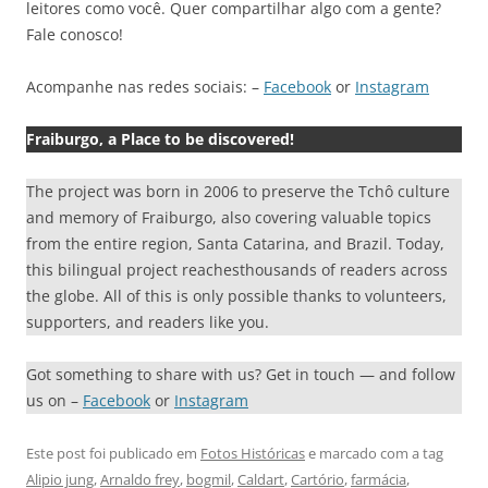
leitores como você. Quer compartilhar algo com a gente?
Fale conosco!
Acompanhe nas redes sociais: –
Facebook
or
Instagram
Fraiburgo, a Place to be discovered!
The project was born in 2006 to preserve the Tchô culture
and memory of Fraiburgo, also covering valuable topics
from the entire region, Santa Catarina, and Brazil. Today,
this bilingual project reachesthousands of readers across
the globe. All of this is only possible thanks to volunteers,
supporters, and readers like you.
Got something to share with us? Get in touch — and follow
us on –
Facebook
or
Instagram
Este post foi publicado em
Fotos Históricas
e marcado com a tag
Alipio jung
,
Arnaldo frey
,
bogmil
,
Caldart
,
Cartório
,
farmácia
,