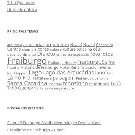
Tchô Quenorris
Utilidade pública
PRINCIPAIS TEMAS
Brasil
Brazil
araucárias
arquitetura
Cachoeira
araucária
cores
Centro
céu
cultura tchozina
chaminé
cultura
Dialeto
foto
fotos
desenvolvimento
entrevista
expressão
Fraiburgo
Fraiburguês
frio
Fraiburgo History
História de Fraiburgo
Hotel Renar
inverno
história
inovação
Lago
Lago das Araucárias
lanofrai
Joni Hoppen
Lá no Frai
paisagem
Natal
quenorris
neve
Pinheiros
Santa Catarina
tchozinho
Tchô
tchozinhos
tchozina
Tchô Quenorris
Terra da maçã
árvore
POSTAGENS RECENTES
Servus!!! Fraiburgo Brasil / Memmingen Deutschland
Castelinho de Fraiburgo – Brasil