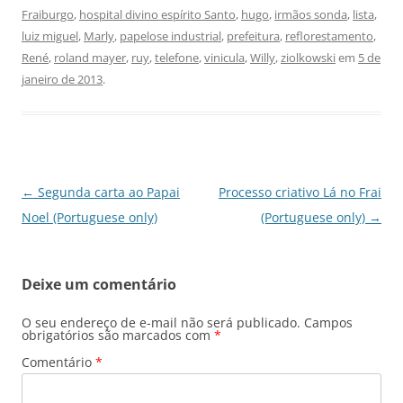
Fraiburgo
,
hospital divino espírito Santo
,
hugo
,
irmãos sonda
,
lista
,
luiz miguel
,
Marly
,
papelose industrial
,
prefeitura
,
reflorestamento
,
René
,
roland mayer
,
ruy
,
telefone
,
vinicula
,
Willy
,
ziolkowski
em
5 de
janeiro de 2013
.
Navegação
←
Segunda carta ao Papai
Processo criativo Lá no Frai
de
Noel (Portuguese only)
(Portuguese only)
→
posts
Deixe um comentário
O seu endereço de e-mail não será publicado.
Campos
obrigatórios são marcados com
*
Comentário
*