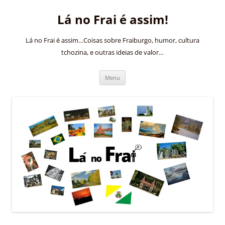
Pular
para
Lá no Frai é assim!
o
conteúdo
Lá no Frai é assim…Coisas sobre Fraiburgo, humor, cultura
tchozina, e outras ideias de valor…
Menu