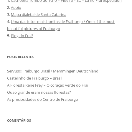
1.
Cachoeira Tombo do Tchô – Videira – SC – Lá no Frai expedition
2.
Apoio
3.
Mapa dialetal de Santa Catarina
4.
Uma das fotos mais bonitas de Fraiburgo / One of the most
beautiful pictures of Fraiburgo
5.
Blog do Frai?
POSTS RECENTES
Servus!!! Fraiburgo Brasil / Memmingen Deutschland
Castelinho de Fraiburgo – Brasil
A Floresta René Frey – O coração verde do Frai
Quão grande eram nossas florestas?
As preciosidades do Centro de Fraiburgo
COMENTÁRIOS