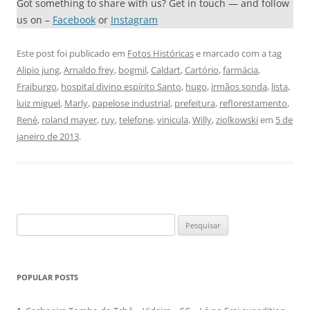
Got something to share with us? Get in touch — and follow
us on –
Facebook
or
Instagram
Este post foi publicado em
Fotos Históricas
e marcado com a tag
Alipio jung
,
Arnaldo frey
,
bogmil
,
Caldart
,
Cartório
,
farmácia
,
Fraiburgo
,
hospital divino espírito Santo
,
hugo
,
irmãos sonda
,
lista
,
luiz miguel
,
Marly
,
papelose industrial
,
prefeitura
,
reflorestamento
,
René
,
roland mayer
,
ruy
,
telefone
,
vinicula
,
Willy
,
ziolkowski
em
5 de
janeiro de 2013
.
Pesquisar
por:
POPULAR POSTS