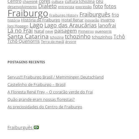
cores
Centro
céu
cultura tchozina
chaminé
cultura
Dialeto
foto
fotos
desenvolvimento
entrevista
expressão
Fraiburgo
Fraiburguês
frio
Fraiburgo History
História de Fraiburgo
Hotel Renar
inverno
história
inovação
Lago
Lago das Araucárias
lanofrai
Joni Hoppen
Lá no Frai
paisagem
Natal
quenorris
neve
Pinheiros
Santa Catarina
tchozinho
Tchô
tchozinhos
tchozina
Tchô Quenorris
Terra da maçã
árvore
POSTAGENS RECENTES
Servus!!! Fraiburgo Brasil / Memmingen Deutschland
Castelinho de Fraiburgo – Brasil
A Floresta René Frey – O coração verde do Frai
Quão grande eram nossas florestas?
As preciosidades do Centro de Fraiburgo
Fraiburguês