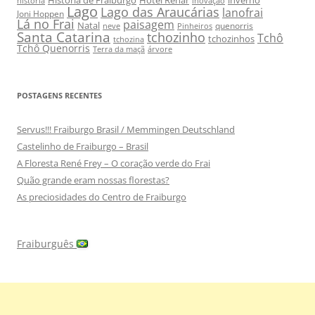
história
inovação
Lago
Lago das Araucárias
lanofrai
Joni Hoppen
Lá no Frai
paisagem
Natal
quenorris
neve
Pinheiros
Santa Catarina
tchozinho
Tchô
tchozinhos
tchozina
Tchô Quenorris
Terra da maçã
árvore
POSTAGENS RECENTES
Servus!!! Fraiburgo Brasil / Memmingen Deutschland
Castelinho de Fraiburgo – Brasil
A Floresta René Frey – O coração verde do Frai
Quão grande eram nossas florestas?
As preciosidades do Centro de Fraiburgo
Fraiburguês