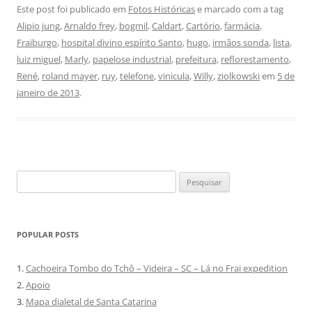
Este post foi publicado em
Fotos Históricas
e marcado com a tag
Alipio jung
,
Arnaldo frey
,
bogmil
,
Caldart
,
Cartório
,
farmácia
,
Fraiburgo
,
hospital divino espírito Santo
,
hugo
,
irmãos sonda
,
lista
,
luiz miguel
,
Marly
,
papelose industrial
,
prefeitura
,
reflorestamento
,
René
,
roland mayer
,
ruy
,
telefone
,
vinicula
,
Willy
,
ziolkowski
em
5 de
janeiro de 2013
.
Pesquisar
por:
POPULAR POSTS
1.
Cachoeira Tombo do Tchô – Videira – SC – Lá no Frai expedition
2.
Apoio
3.
Mapa dialetal de Santa Catarina