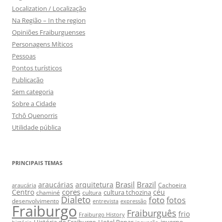
Localization / Localização
Na Região – In the region
Opiniões Fraiburguenses
Personagens Míticos
Pessoas
Pontos turísticos
Publicação
Sem categoria
Sobre a Cidade
Tchô Quenorris
Utilidade pública
PRINCIPAIS TEMAS
Brasil
Brazil
araucárias
arquitetura
Cachoeira
araucária
cores
Centro
céu
cultura tchozina
chaminé
cultura
Dialeto
foto
fotos
desenvolvimento
entrevista
expressão
Fraiburgo
Fraiburguês
frio
Fraiburgo History
História de Fraiburgo
Hotel Renar
inverno