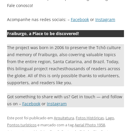
Fale conosco!
Acompanhe nas redes sociais: –
Facebook
or
Instagram
Fraiburgo, a Place to be discovered!
The project was born in 2006 to preserve the Tchô culture
and memory of Fraiburgo, also covering valuable topics
from the entire region, Santa Catarina, and Brazil. Today,
this bilingual project reachesthousands of readers across
the globe. All of this is only possible thanks to volunteers,
supporters, and readers like you.
Got something to share with us? Get in touch — and follow
us on –
Facebook
or
Instagram
Este post foi publicado em
Arquitetura
,
Fotos Históricas
,
Lago
,
Pontos turísticos
e marcado com a tag
Aerial Photo 1958
,