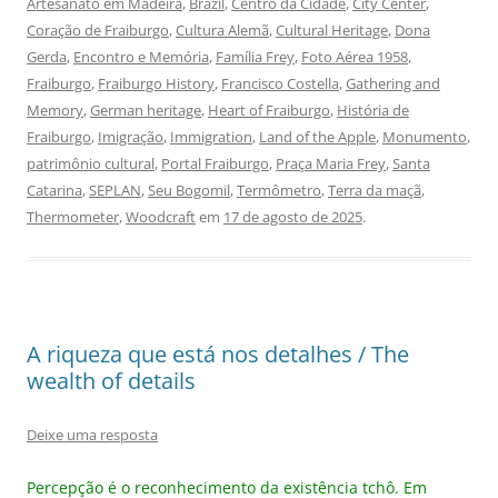
Artesanato em Madeira
,
Brazil
,
Centro da Cidade
,
City Center
,
Coração de Fraiburgo
,
Cultura Alemã
,
Cultural Heritage
,
Dona
Gerda
,
Encontro e Memória
,
Família Frey
,
Foto Aérea 1958
,
Fraiburgo
,
Fraiburgo History
,
Francisco Costella
,
Gathering and
Memory
,
German heritage
,
Heart of Fraiburgo
,
História de
Fraiburgo
,
Imigração
,
Immigration
,
Land of the Apple
,
Monumento
,
patrimônio cultural
,
Portal Fraiburgo
,
Praça Maria Frey
,
Santa
Catarina
,
SEPLAN
,
Seu Bogomil
,
Termômetro
,
Terra da maçã
,
Thermometer
,
Woodcraft
em
17 de agosto de 2025
.
A riqueza que está nos detalhes / The
wealth of details
Deixe uma resposta
Percepção é o reconhecimento da existência tchô. Em