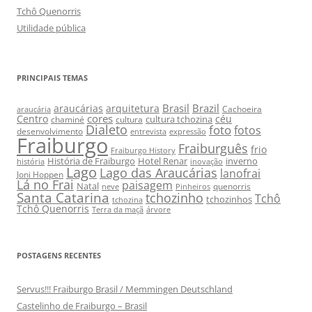
Tchô Quenorris
Utilidade pública
PRINCIPAIS TEMAS
Brasil
Brazil
araucárias
arquitetura
Cachoeira
araucária
cores
Centro
céu
cultura tchozina
chaminé
cultura
Dialeto
foto
fotos
desenvolvimento
entrevista
expressão
Fraiburgo
Fraiburguês
frio
Fraiburgo History
História de Fraiburgo
Hotel Renar
inverno
história
inovação
Lago
Lago das Araucárias
lanofrai
Joni Hoppen
Lá no Frai
paisagem
Natal
quenorris
neve
Pinheiros
Santa Catarina
tchozinho
Tchô
tchozinhos
tchozina
Tchô Quenorris
Terra da maçã
árvore
POSTAGENS RECENTES
Servus!!! Fraiburgo Brasil / Memmingen Deutschland
Castelinho de Fraiburgo – Brasil