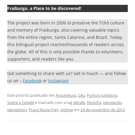
Fraiburgo, a Place to be discovered!
The project was born in 2006 to preserve the Tchô culture
and memory of Fraiburgo, also covering valuable topics
from the entire region, Santa Catarina, and Brazil. Today,
this bilingual project reachesthousands of readers across
the globe. All of this is only possible thanks to volunteers,
supporters, and readers like you.
Got something to share with us? Get in touch — and follow
us on –
Facebook
or
Instagram
Este post foi publicado em
Arquitetura
,
Céu
,
Pontos turísticos
,
Sobre a Cidade
e marcado com a tag
details
,
filosofia
,
percepção
,
perception
,
Praça Maria Frey
,
visiting
em
24 de novembro de 2013
.