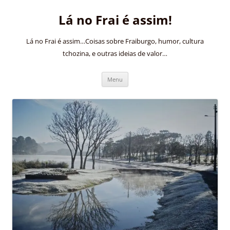
Pular
para
Lá no Frai é assim!
o
conteúdo
Lá no Frai é assim…Coisas sobre Fraiburgo, humor, cultura
tchozina, e outras ideias de valor…
Menu