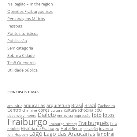
Na Região – In the region
Opiniões Fraiburguenses
Personagens Míticos
Pessoas
Pontos turísticos
Publicação
Sem categoria
Sobre a Cidade
Tchô Quenorris
Utilidade pública
PRINCIPAIS TEMAS
Brasil
Brazil
araucárias
arquitetura
Cachoeira
araucária
cores
Centro
céu
cultura tchozina
chaminé
cultura
Dialeto
foto
fotos
desenvolvimento
entrevista
expressão
Fraiburgo
Fraiburguês
frio
Fraiburgo History
História de Fraiburgo
Hotel Renar
inverno
história
inovação
Lago
Lago das Araucárias
lanofrai
Joni Hoppen