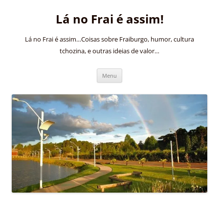
Pular
para
Lá no Frai é assim!
o
conteúdo
Lá no Frai é assim…Coisas sobre Fraiburgo, humor, cultura
tchozina, e outras ideias de valor…
Menu