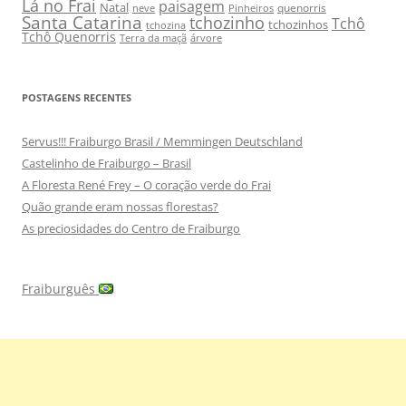
Lá no Frai
paisagem
Natal
quenorris
neve
Pinheiros
Santa Catarina
tchozinho
Tchô
tchozinhos
tchozina
Tchô Quenorris
Terra da maçã
árvore
POSTAGENS RECENTES
Servus!!! Fraiburgo Brasil / Memmingen Deutschland
Castelinho de Fraiburgo – Brasil
A Floresta René Frey – O coração verde do Frai
Quão grande eram nossas florestas?
As preciosidades do Centro de Fraiburgo
Fraiburguês