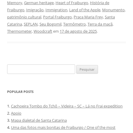
Memory
,
German heritage
,
Heart of Fraiburgo
,
História de
Fraiburgo
,
Imigração
,
Immigration
,
Land of the Apple
,
Monumento
,
patrimônio cultural
,
Portal Fraiburgo
,
Praça Maria Frey
,
Santa
Catarina
,
SEPLAN
,
Seu Bogomil
,
Termômetro
,
Terra da maçã
,
Thermometer
,
Woodcraft
em
17 de agosto de 2025
.
Pesquisar
por:
POPULAR POSTS
1.
Cachoeira Tombo do Tchô – Videira – SC – Lá no Frai expedition
2.
Apoio
3.
Mapa dialetal de Santa Catarina
4.
Uma das fotos mais bonitas de Fraiburgo / One of the most