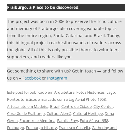
Fraiburgo, a Place to be discovered!
The project was born in 2006 to preserve the Tchô culture
and memory of Fraiburgo, also covering valuable topics
from the entire region, Santa Catarina, and Brazil. Today,
this bilingual project reachesthousands of readers across
the globe. All of this is only possible thanks to volunteers,
supporters, and readers like you.
Got something to share with us? Get in touch — and follow
us on –
Facebook
or
Instagram
Este post foi publicado em
Arquitetura
,
Fotos Históricas
,
Lago
,
Pontos turísticos
e marcado com a tag
Aerial Photo 1958
,
Artesanato em Madeira
,
Brazil
,
Centro da Cidade
,
City Center
,
Coração de Fraiburgo
,
Cultura Alemã
,
Cultural Heritage
,
Dona
Gerda
,
Encontro e Memória
,
Família Frey
,
Foto Aérea 1958
,
Fraiburgo
,
Fraiburgo History
,
Francisco Costella
,
Gathering and