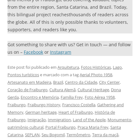
from the entire region, Santa Catarina, and Brazil. Today,
this bilingual project reachesthousands of readers across
the globe. All of this is only possible thanks to volunteers,
supporters, and readers like you.
Got something to share with us? Get in touch — and follow
us on –
Facebook
or
Instagram
Este post foi publicado em
Arquitetura
,
Fotos Históricas
,
Lago
,
Pontos turísticos
e marcado com a tag
Aerial Photo 1958
,
Artesanato em Madeira
,
Brazil
,
Centro da Cidade
,
City Center
,
Coração de Fraiburgo
,
Cultura Alemã
,
Cultural Heritage
,
Dona
Gerda
,
Encontro e Memória
,
Família Frey
,
Foto Aérea 1958
,
Fraiburgo
,
Fraiburgo History
,
Francisco Costella
,
Gathering and
Memory
,
German heritage
,
Heart of Fraiburgo
,
História de
Fraiburgo
,
Imigração
,
Immigration
,
Land of the Apple
,
Monumento
,
patrimônio cultural
,
Portal Fraiburgo
,
Praça Maria Frey
,
Santa
Catarina
,
SEPLAN
,
Seu Bogomil
,
Termômetro
,
Terra da maçã
,