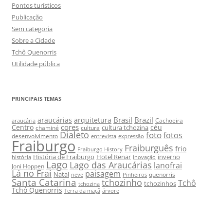
Pontos turísticos
Publicação
Sem categoria
Sobre a Cidade
Tchô Quenorris
Utilidade pública
PRINCIPAIS TEMAS
Brasil
Brazil
araucárias
arquitetura
Cachoeira
araucária
cores
Centro
céu
cultura tchozina
chaminé
cultura
Dialeto
foto
fotos
desenvolvimento
entrevista
expressão
Fraiburgo
Fraiburguês
frio
Fraiburgo History
História de Fraiburgo
Hotel Renar
inverno
história
inovação
Lago
Lago das Araucárias
lanofrai
Joni Hoppen
Lá no Frai
paisagem
Natal
quenorris
neve
Pinheiros
Santa Catarina
tchozinho
Tchô
tchozinhos
tchozina
Tchô Quenorris
Terra da maçã
árvore