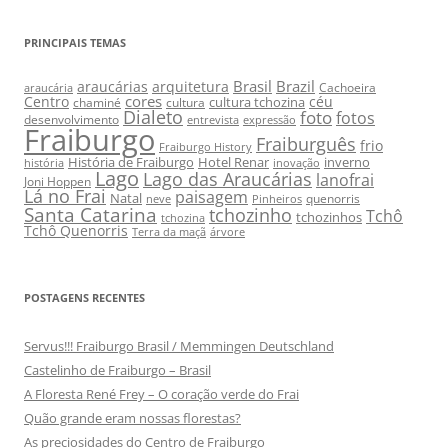
PRINCIPAIS TEMAS
Brasil
Brazil
araucárias
arquitetura
Cachoeira
araucária
cores
Centro
céu
cultura tchozina
chaminé
cultura
Dialeto
foto
fotos
desenvolvimento
entrevista
expressão
Fraiburgo
Fraiburguês
frio
Fraiburgo History
História de Fraiburgo
Hotel Renar
inverno
história
inovação
Lago
Lago das Araucárias
lanofrai
Joni Hoppen
Lá no Frai
paisagem
Natal
quenorris
neve
Pinheiros
Santa Catarina
tchozinho
Tchô
tchozinhos
tchozina
Tchô Quenorris
Terra da maçã
árvore
POSTAGENS RECENTES
Servus!!! Fraiburgo Brasil / Memmingen Deutschland
Castelinho de Fraiburgo – Brasil
A Floresta René Frey – O coração verde do Frai
Quão grande eram nossas florestas?
As preciosidades do Centro de Fraiburgo