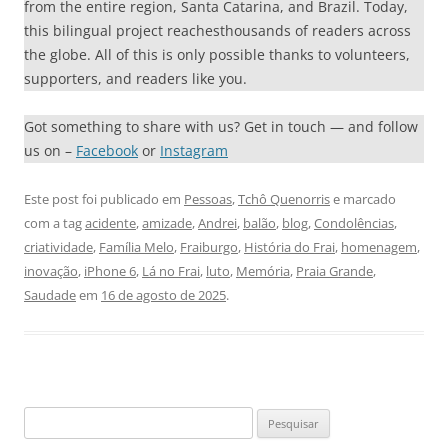
from the entire region, Santa Catarina, and Brazil. Today,
this bilingual project reachesthousands of readers across
the globe. All of this is only possible thanks to volunteers,
supporters, and readers like you.
Got something to share with us? Get in touch — and follow
us on –
Facebook
or
Instagram
Este post foi publicado em
Pessoas
,
Tchô Quenorris
e marcado
com a tag
acidente
,
amizade
,
Andrei
,
balão
,
blog
,
Condolências
,
criatividade
,
Família Melo
,
Fraiburgo
,
História do Frai
,
homenagem
,
inovação
,
iPhone 6
,
Lá no Frai
,
luto
,
Memória
,
Praia Grande
,
Saudade
em
16 de agosto de 2025
.
Pesquisar
por: