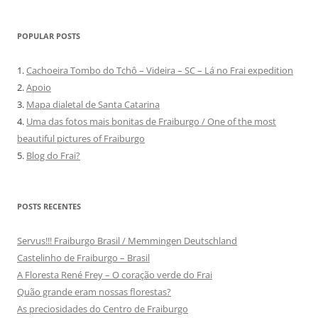
POPULAR POSTS
1.
Cachoeira Tombo do Tchô – Videira – SC – Lá no Frai expedition
2.
Apoio
3.
Mapa dialetal de Santa Catarina
4.
Uma das fotos mais bonitas de Fraiburgo / One of the most
beautiful pictures of Fraiburgo
5.
Blog do Frai?
POSTS RECENTES
Servus!!! Fraiburgo Brasil / Memmingen Deutschland
Castelinho de Fraiburgo – Brasil
A Floresta René Frey – O coração verde do Frai
Quão grande eram nossas florestas?
As preciosidades do Centro de Fraiburgo