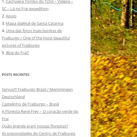
1.
Cachoeira Tombo do Tchô – Videira –
SC – Lá no Frai expedition
2.
Apoio
3.
Mapa dialetal de Santa Catarina
4.
Uma das fotos mais bonitas de
Fraiburgo / One of the most beautiful
pictures of Fraiburgo
5.
Blog do Frai?
POSTS RECENTES
Servus!!! Fraiburgo Brasil / Memmingen
Deutschland
Castelinho de Fraiburgo – Brasil
A Floresta René Frey – O coração verde do
Frai
Quão grande eram nossas florestas?
As preciosidades do Centro de Fraiburgo