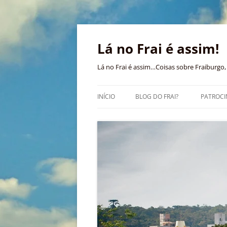
Pular
para
o
Lá no Frai é assim!
conteúdo
Lá no Frai é assim…Coisas sobre Fraiburgo, 
INÍCIO
BLOG DO FRAI?
PATROCI