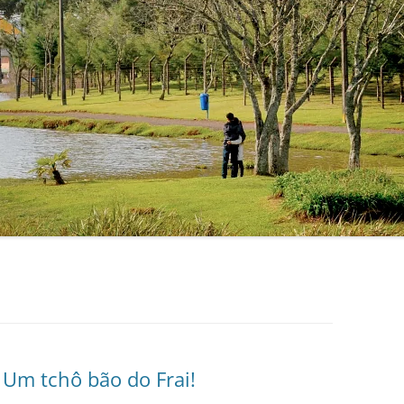
Um tchô bão do Frai!