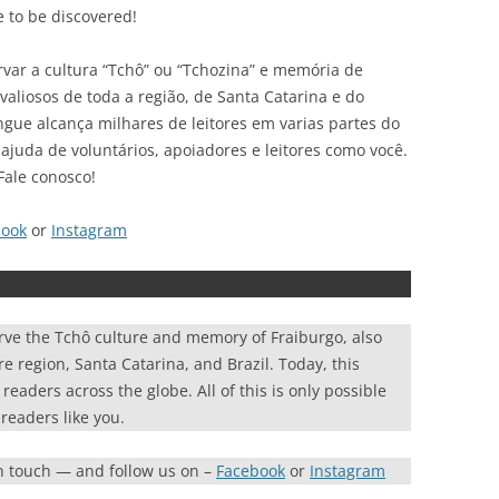
e to be discovered!
var a cultura “Tchô” ou “Tchozina” e memória de
liosos de toda a região, de Santa Catarina e do
ingue alcança milhares de leitores em varias partes do
ajuda de voluntários, apoiadores e leitores como você.
Fale conosco!
book
or
Instagram
rve the Tchô culture and memory of Fraiburgo, also
re region, Santa Catarina, and Brazil. Today, this
eaders across the globe. All of this is only possible
readers like you.
in touch — and follow us on –
Facebook
or
Instagram