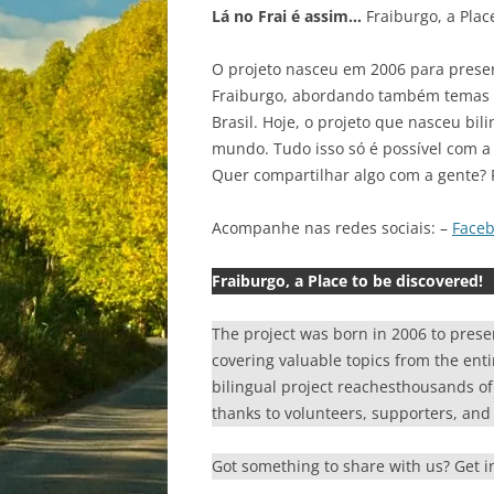
Lá no Frai é assim…
Fraiburgo, a Plac
O projeto nasceu em 2006 para preser
Fraiburgo, abordando também temas va
Brasil. Hoje, o projeto que nasceu bil
mundo. Tudo isso só é possível com a 
Quer compartilhar algo com a gente? 
Acompanhe nas redes sociais: –
Face
Fraiburgo, a Place to be discovered!
The project was born in 2006 to prese
covering valuable topics from the enti
bilingual project reachesthousands of r
thanks to volunteers, supporters, and 
Got something to share with us? Get 