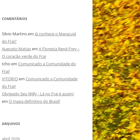
COMENTÁRIOS
Silvio Martins
em
Já conhece o Maracujá
do Frai?
Augusto Matias
em
A Floresta René Frey –
O coração verde do Frai
tcho
em
Comunicado a Comunidade do
Frai!
VITORIO
em
Comunicado a Comunidade
do Frai!
Obrigado Seu Willy - Lá no Frai é assim!
em
O mapa definitivo do Brasil!
ARQUIVOS
abril 2026