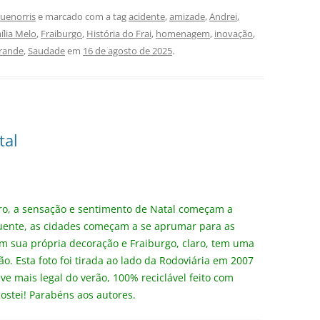
uenorris
e marcado com a tag
acidente
,
amizade
,
Andrei
,
ília Melo
,
Fraiburgo
,
História do Frai
,
homenagem
,
inovação
,
Grande
,
Saudade
em
16 de agosto de 2025
.
tal
bro, a sensação e sentimento de Natal começam a
 quente, as cidades começam a se aprumar para as
em sua própria decoração e Fraiburgo, claro, tem uma
ião. Esta foto foi tirada ao lado da Rodoviária em 2007
eve mais legal do verão, 100% reciclável feito com
gostei! Parabéns aos autores.