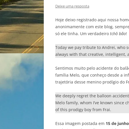
Deixe uma resposta
Hoje deixo registrado aqui nossa ho
anonimamente com este blog, sempre co
só ele tinha. Um verdadeiro
tchô bão
!
Today we pay tribute to Andrei, who 
always with that creative, intelligent
Sentimos muito pelo acidente do bal
família Melo, que conheço desde a inf
trajetória desse menino prodígio do Fr
We deeply regret the balloon acciden
Melo family, whom I’ve known since ch
of this prodigy boy from Frai.
Essa imagem postada em
15 de junho