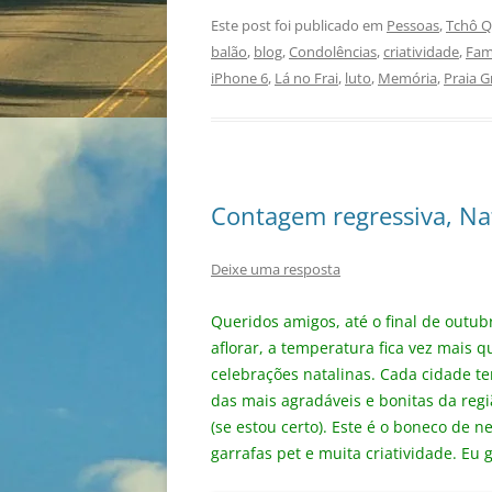
Este post foi publicado em
Pessoas
,
Tchô Q
balão
,
blog
,
Condolências
,
criatividade
,
Fam
iPhone 6
,
Lá no Frai
,
luto
,
Memória
,
Praia 
Contagem regressiva, Na
Deixe uma resposta
Queridos amigos, até o final de outu
aflorar, a temperatura fica vez mais
celebrações natalinas. Cada cidade t
das mais agradáveis ​​e bonitas da reg
(se estou certo). Este é o boneco de n
garrafas pet e muita criatividade. Eu 